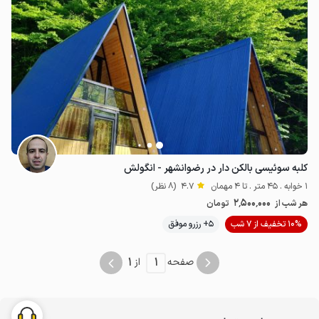
کلبه سوئیسی بالکن دار در رضوانشهر - انگولش
1 خوابه . 45 متر . تا 4 مهمان
4.7
(8 نظر)
2٬500٬000
هر شب از
تومان
10% تخفیف از 7 شب
5+ رزرو موفق
1
1
صفحه
از