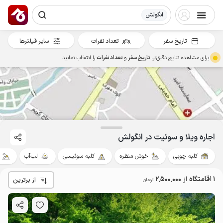
انگولش
تاریخ سفر
تعداد نفرات
سایر فیلترها
برای مشاهده نتایج دقیق‌تر،
تاریخ سفر
و
تعداد نفرات
را انتخاب نمایید
2.5
میلیون ت
4.7
اجاره ویلا و سوئیت در انگولش
کلبه چوبی
خوش منظره
کلبه سوئیسی
لب‌آب
1 اقامتگاه
از
2٬500٬000
از برترین
تومان