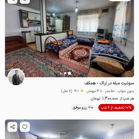
سوئیت مبله در اراک - همکف
بدون خواب . 50 متر . تا 4 مهمان
4.1
(7 نظر)
1٬300٬000
هر شب از
تومان
10% تخفیف از 6 شب
10+ رزرو موفق