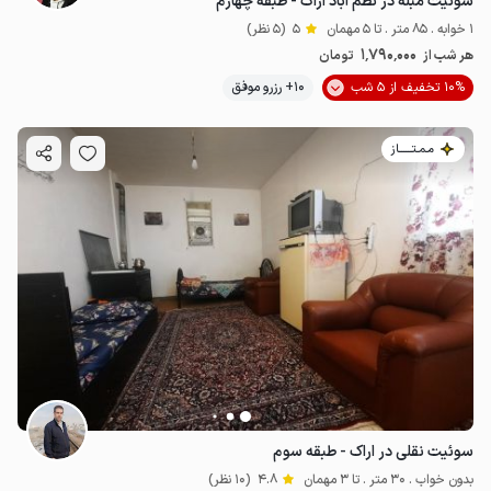
سوئیت مبله در نظم آباد اراک - طبقه چهارم
1 خوابه . 85 متر . تا 5 مهمان
5
(5 نظر)
1٬790٬000
هر شب از
تومان
10% تخفیف از 5 شب
10+ رزرو موفق
مـمـتــــــاز
سوئیت نقلی در اراک - طبقه سوم
بدون خواب . 30 متر . تا 3 مهمان
4.8
(10 نظر)