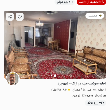
10% تخفیف از 10 شب
10+ رزرو موفق
مـمـتــــــاز
اجاره سوئیت مبله در اراک - شهرجرد
1 خوابه . 108 متر . تا 8 مهمان
4.6
(19 نظر)
1٬200٬000
هر شب از
تومان
20+ رزرو موفق