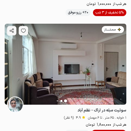
1٬000٬000
هر شب از
تومان
5% تخفیف از 3 شب
20+ رزرو موفق
مـمـتــــــاز
1
میلیون ت
4.8
سوئیت مبله در اراک - نظم آباد
1 خوابه . 65 متر . تا 6 مهمان
4.9
(9 نظر)
1٬800٬000
هر شب از
تومان