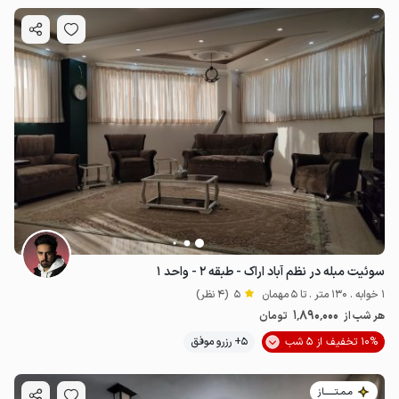
سوئیت مبله در نظم آباد اراک - طبقه ۲ - واحد ۱
1 خوابه . 130 متر . تا 5 مهمان
5
(4 نظر)
1٬890٬000
هر شب از
تومان
10% تخفیف از 5 شب
5+ رزرو موفق
مـمـتــــــاز