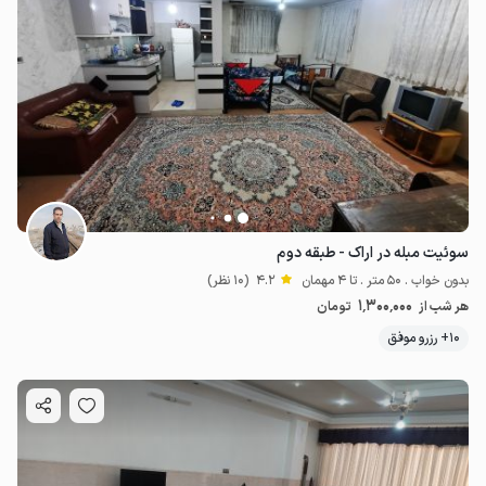
سوئیت مبله در اراک - طبقه دوم
بدون خواب . 50 متر . تا 4 مهمان
4.2
(10 نظر)
1٬300٬000
هر شب از
تومان
10+ رزرو موفق