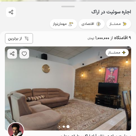
اجاره سوئیت در اراک
مـمـتــــاز
اقتصادی
مهمان‌نواز
9 اقامتگاه
از
1٬000٬000
از برترین
تومان
مـمـتــــــاز