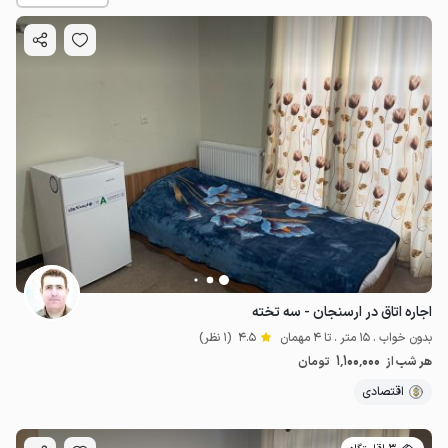
850٬000
ت
4.9
اجاره اتاق در ارسنجان - سه تخته
بدون خواب . 15 متر . تا 4 مهمان
4.5
(1 نظر)
1٬100٬000
هر شب از
تومان
اقتصادی