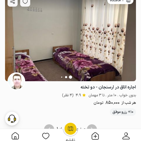
3 اقامتگاه
اجاره اتاق در ارسنجان - دو تخته
بدون خواب . 10 متر . تا 3 مهمان
4.9
(4 نظر)
850٬000
هر شب از
تومان
10+ رزرو موفق
1
1
صفحه
از
OpenStreetMap
©
نقشه