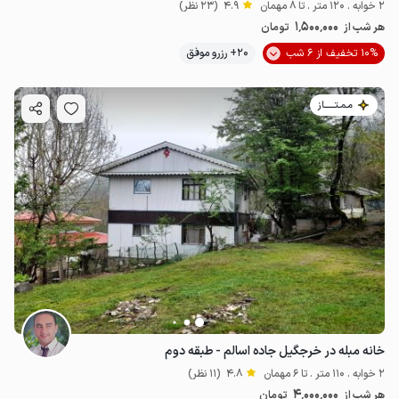
2 خوابه . 120 متر . تا 8 مهمان
4.9
(23 نظر)
1٬500٬000
هر شب از
تومان
10% تخفیف از 6 شب
20+ رزرو موفق
مـمـتــــــاز
خانه مبله در خرجگیل جاده اسالم - طبقه دوم
2 خوابه . 110 متر . تا 6 مهمان
4.8
(11 نظر)
4٬000٬000
هر شب از
تومان