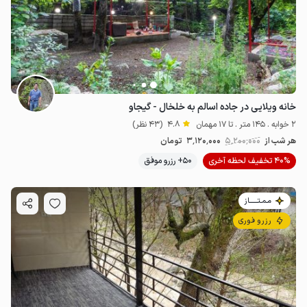
خانه ویلایی در جاده اسالم به خلخال - گیجاو
2 خوابه . 145 متر . تا 17 مهمان
4.8
(43 نظر)
هر شب از
5٬200٬000
3٬120٬000
تومان
40% تخفیف لحظه آخری
50+ رزرو موفق
مـمـتــــــاز
رزرو فوری
1.7
میلیون ت
4.8