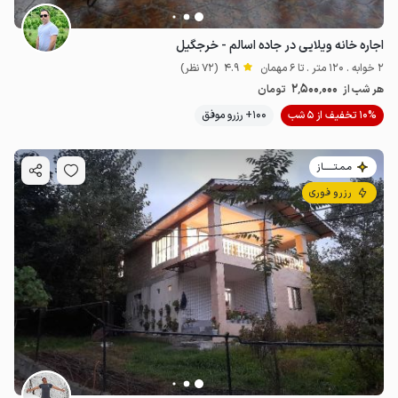
اجاره خانه ویلایی در جاده اسالم - خرجگیل
2 خوابه . 120 متر . تا 6 مهمان
4.9
(72 نظر)
2٬500٬000
هر شب از
تومان
10% تخفیف از 5 شب
100+ رزرو موفق
مـمـتــــــاز
رزرو فوری