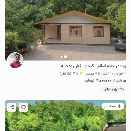
ویلا در جاده اسالم - گیجاو - کنار رودخانه
2 خوابه . 120 متر . تا 8 مهمان
4.7
(15 نظر)
4٬000٬000
هر شب از
تومان
20+ رزرو موفق
مـمـتــــــاز