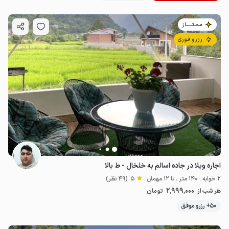
مـمـتــــــاز
رزرو فوری
اجاره ویلا در جاده اسالم به خلخال - ط بالا
2 خوابه . 140 متر . تا 12 مهمان
5
(49 نظر)
2٬999٬000
هر شب از
تومان
50+ رزرو موفق