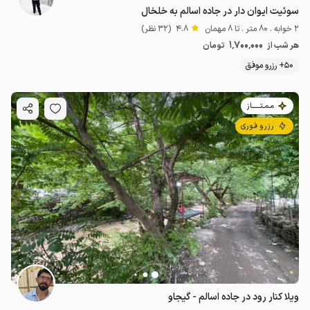
سوئیت ایوان دار در جاده اسالم به خلخال
2 خوابه . 80 متر . تا 8 مهمان
4.8
(32 نظر)
1٬700٬000
هر شب از
تومان
50+ رزرو موفق
مـمـتــــــاز
رزرو فوری
ویلا کنار رود در جاده اسالم - گیجاو