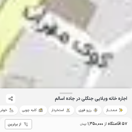
اجاره خانه ویلایی جنگلی در جاده اسالم
مـمـتــــاز
رزرو فوری
استخردار
کلبه چوبی
خوش 
57 اقامتگاه
از
1٬350٬000
از برترین
تومان