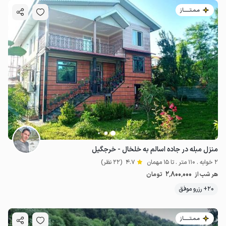
مـمـتــــــاز
منزل مبله در جاده اسالم به خلخال - خرجگیل
2 خوابه . 110 متر . تا 15 مهمان
4.7
(22 نظر)
2٬800٬000
هر شب از
تومان
20+ رزرو موفق
مـمـتــــــاز