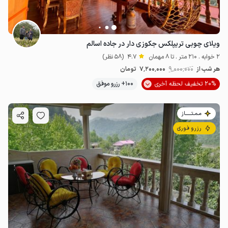
ویلای چوبی تریپلکس جکوزی دار در جاده اسالم
2 خوابه . 210 متر . تا 8 مهمان
4.7
(58 نظر)
هر شب از
9٬000٬000
7٬200٬000
تومان
20% تخفیف لحظه آخری
100+ رزرو موفق
مـمـتــــــاز
رزرو فوری