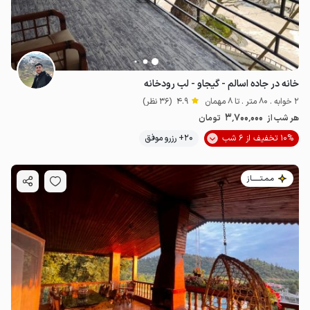
خانه در جاده اسالم - گیجاو - لب رودخانه
2 خوابه . 80 متر . تا 8 مهمان
4.9
(36 نظر)
3٬700٬000
هر شب از
تومان
10% تخفیف از 6 شب
20+ رزرو موفق
مـمـتــــــاز