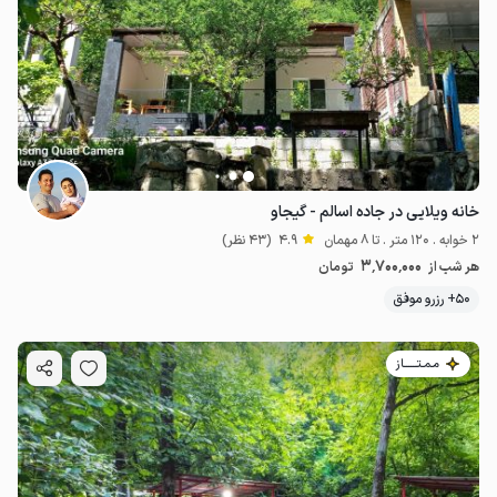
خانه ویلایی در جاده اسالم - گیجاو
2 خوابه . 120 متر . تا 8 مهمان
4.9
(43 نظر)
3٬700٬000
هر شب از
تومان
50+ رزرو موفق
مـمـتــــــاز