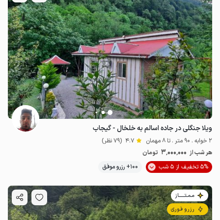
ویلا جنگلی در جاده اسالم به خلخال - گیجاب
2 خوابه . 90 متر . تا 8 مهمان
4.7
(79 نظر)
3٬000٬000
هر شب از
تومان
5% تخفیف از 5 شب
100+ رزرو موفق
مـمـتــــــاز
رزرو فوری