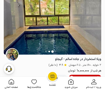
ویلا استخردار در جاده اسالم - گیجاو
2 خوابه . 160 متر . تا 8 مهمان
4.9
(10 نظر)
10٬000٬000
هر شب از
تومان
10% تخفیف از 5 شب
10+ رزرو موفق
OpenStreetMap
©
نقشه
ورود / ثبت‌نام
میزبان شوید
علاقه‌مندی‌ها
صفحه اصلی
مـمـتــــــاز