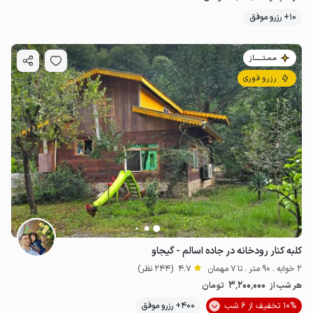
10+ رزرو موفق
مـمـتــــــاز
رزرو فوری
کلبه کنار رودخانه در جاده اسالم - گیجاو
2 خوابه . 90 متر . تا 7 مهمان
4.7
(244 نظر)
3٬200٬000
هر شب از
تومان
10% تخفیف از 6 شب
400+ رزرو موفق