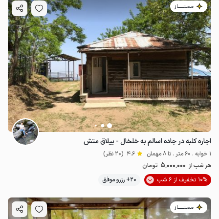
مـمـتــــــاز
اجاره کلبه در جاده اسالم به خلخال - ییلاق متش
1 خوابه . 60 متر . تا 8 مهمان
4.6
(20 نظر)
5٬000٬000
هر شب از
تومان
10% تخفیف از 6 شب
20+ رزرو موفق
مـمـتــــــاز