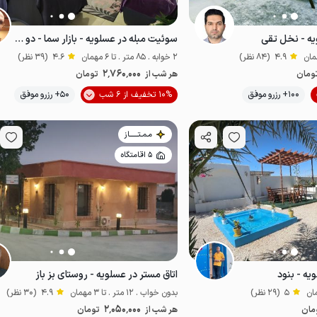
ویه - نخل تقی
سوئیت مبله در عسلویه - بازار سما - دو خوابه
4.9
(84 نظر)
2 خوابه . 85 متر . تا 6 مهمان
4.6
(39 نظر)
2٬760٬000
ومان
هر شب از
تومان
موقعیت در نقشه
100+ رزرو موفق
10% تخفیف از 6 شب
50+ رزرو موفق
مـمـتــــــاز
5 اقامتگاه
یه - بنود
اتاق مستر در عسلویه - روستای بز باز
5
(29 نظر)
بدون خواب . 12 متر . تا 3 مهمان
4.9
(30 نظر)
2٬050٬000
مان
هر شب از
تومان