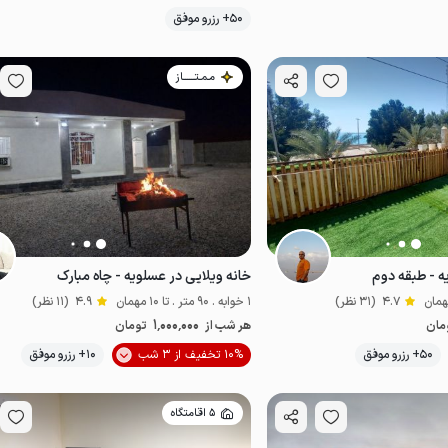
50+ رزرو موفق
ب آب
خوش غذا
اقتصادی
مناسب توان‌یاب
خاص
مناسب توان‌یاب
مـمـتــــــاز
ه - طبقه دوم
خانه ویلایی در عسلویه - چاه مبارک
4.7
(31 نظر)
1 خوابه . 90 متر . تا 10 مهمان
4.9
(11 نظر)
1٬000٬000
مان
هر شب از
تومان
50+ رزرو موفق
10% تخفیف از 3 شب
10+ رزرو موفق
لب آب
5 اقامتگاه