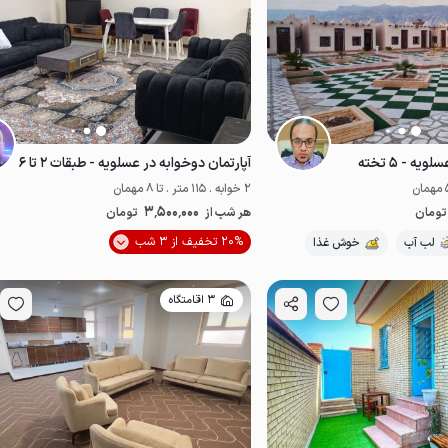
ه - ۵ تخته
آپارتمان دوخوابه در عسلویه - طبقات ۲ تا ۶
2 خوابه . 115 متر . تا 8 مهمان
3٬500٬000
تومان
هر شب از
تومان
موقعیت در نقشه
20% تخفیف از 3 شب
لب آب
خوش غذا
3 اقامتگاه