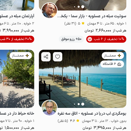
سوئیت مبله در عسلویه - بازار سما - یکخوابه
آپارتمان مبله در عسل
1 خوابه . 65 متر . تا 4 مهمان
5
(31 نظر)
2 خوابه . 110 متر . تا 6 مهمان
3٬990٬000
2٬660٬000
هر شب از
تومان
هر شب از
ت
موقعیت در نقشه
10% تخفیف از 6 شب
50+ رزرو موفق
20% تخفیف از 30 شب
مـمـتــــــاز
مـمـتــــــاز
6 اقامتگاه
بومگردی لب دریا در عسلویه - اتاق سه نفره
خانه حیاط دار در عسلو
بدون خواب . 12 متر . تا 3 مهمان
4.6
(5 نظر)
1 خوابه . 90 متر . تا 7 مهمان
1٬500٬000
3٬495٬000
هر شب از
تومان
هر شب از
تو