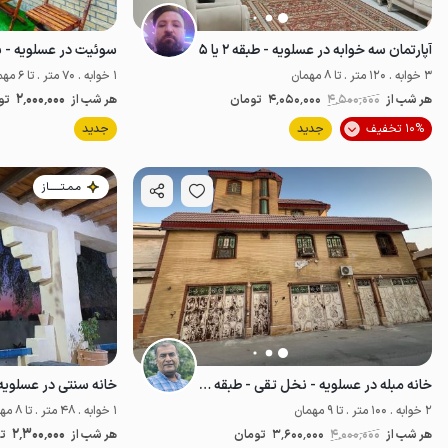
آپارتمان سه خوابه در عسلویه - طبقه ۲ یا ۵
سوئیت در عسلویه - ب
3 خوابه . 120 متر . تا 8 مهمان
1 خوابه . 70 متر . تا 6 مهمان
2٬000٬000
هر شب از
4٬500٬000
4٬050٬000
تومان
هر شب از
تو
10% تخفیف
جدید
جدید
پت‌نواز
مـمـتــــــاز
خانه مبله در عسلویه - نخل تقی - طبقه دوم
خانه سنتی در عسلویه 
2 خوابه . 100 متر . تا 9 مهمان
1 خوابه . 48 متر . تا 8 مهمان
2٬300٬000
هر شب از
4٬000٬000
3٬600٬000
تومان
هر شب از
ت