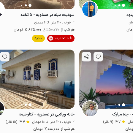
نود
سوئیت مبله در عسلویه - ۵ تخته
2 خوابه . 110 متر . تا 6 مهمان
مان
هر شب از
6٬250٬000
5٬625٬000
تومان
موقعیت در نقشه
موقعیت در نقشه
10% تخفیف
جدید
- چاه مبارک
خانه ویلایی در عسلویه - کنارخیمه
4.7
(9 نظر)
2 خوابه . 120 متر . تا 10 مهمان
4.4
(15 نظر)
2٬000٬000
ومان
هر شب از
تومان