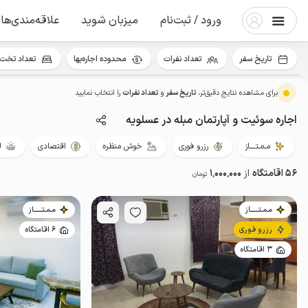
ورود / ثبت‌نام
میزبان شوید
علاقه‌مندی‌ها
تاریخ سفر
تعداد نفرات
محدوده اجاره‌بها
تعداد تخت 
برای مشاهده نتایج دقیق‌تر،
تاریخ سفر
و
تعداد نفرات
را انتخاب نمایید
اجاره سوئیت و آپارتمان مبله در عسلویه
مـمـتــــاز
رزرو فوری
خوش منظره
اقتصادی
ل
56 اقامتگاه
از
1٬000٬000
تومان
مـمـتــــــاز
مـمـتــــــاز
رزرو فوری
6 اقامتگاه
3 اقامتگاه