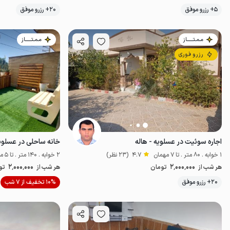
5+ رزرو موفق
20+ رزرو موفق
خوش منظره
ل
مـمـتــــــاز
مـمـتــــــاز
رزرو فوری
اجاره سوئیت در عسلویه - هاله
خانه ساحلی در عسلوی
1 خوابه . 80 متر . تا 7 مهمان
4.7
(23 نظر)
2 خوابه . 140 متر . تا 5 مهمان
2٬000٬000
2٬000٬000
هر شب از
تومان
هر شب از
تو
موقعیت در نقشه
20+ رزرو موفق
10% تخفیف از 7 شب