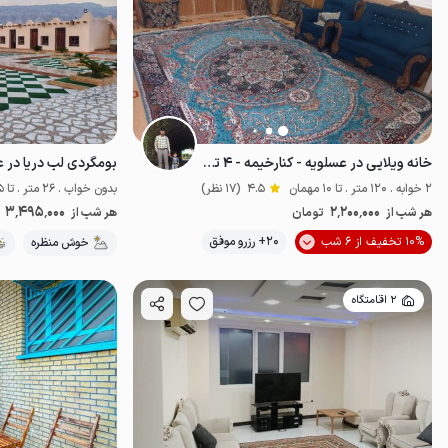
خانه ویلایی در عسلویه - کنارخیمه - ۴ تخته
بومگردی لب دریا در عسلوی
2 خوابه . 120 متر . تا 10 مهمان
4.5
(17 نظر)
بدون خواب . 26 متر . تا 5 مهمان
3٬495٬000
2٬200٬000
هر شب از
تومان
هر شب از
موقعیت در نقشه
10% تخفیف از 6 شب
20+ رزرو موفق
خوش منظره
2 اقامتگاه