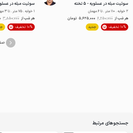
سوئیت مبله در عسلویه - ۵ تخته
سوئیت مبله در عسلویه - ۲
2 خوابه . 110 متر . تا 6 مهمان
1 خوابه . 75 متر . تا 3 مهمان
هر شب از
6٬250٬000
5٬625٬000
تومان
هر شب از
3٬850٬000
0
موقعیت در نقشه
10% تخفیف
جدید
10% تخفیف
جد
صف
جستجوهای مرتبط