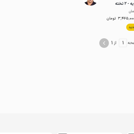
 تخته
3٬465٬00
تومان
موقعیت در نقشه
ید
1
1
حه
از