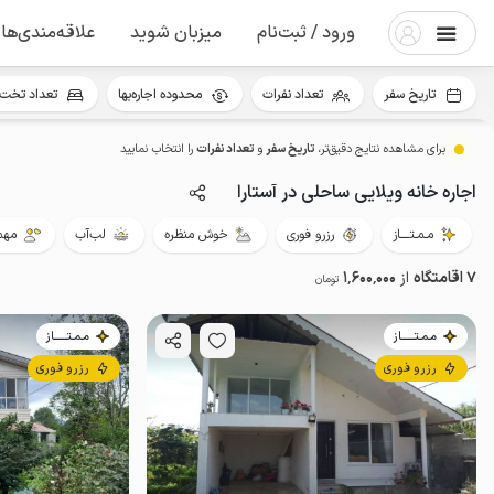
ورود / ثبت‌نام
میزبان شوید
علاقه‌مندی‌ها
تاریخ سفر
تعداد نفرات
محدوده اجاره‌بها
تعداد تخت 
برای مشاهده نتایج دقیق‌تر،
تاریخ سفر
و
تعداد نفرات
را انتخاب نمایید
اجاره خانه ویلایی ساحلی در آستارا
مـمـتــــاز
رزرو فوری
خوش منظره
لب‌آب
مهما
7 اقامتگاه
از
1٬600٬000
تومان
مـمـتــــــاز
مـمـتــــــاز
رزرو فوری
رزرو فوری