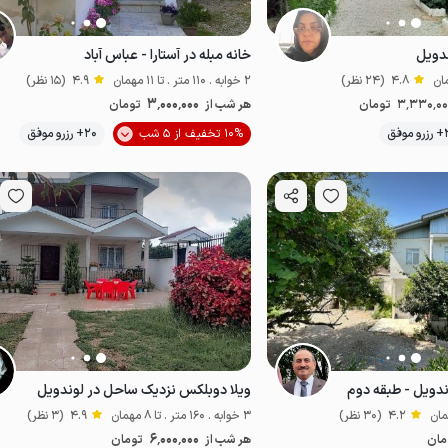
دویل
خانه مبله در آستارا - عباس آباد
4.8
(24 نظر)
2 خوابه . 110 متر . تا 11 مهمان
4.9
(15 نظر)
3٬000٬000
3٬330٬0
تومان
هر شب از
تومان
وفق
10% تخفیف از 5 شب
20+ رزرو موفق
لب آب
لوندویل - طبقه دوم
ویلا دوبلکس نزدیک ساحل در لوندویل
4.2
(30 نظر)
3 خوابه . 160 متر . تا 8 مهمان
4.9
(3 نظر)
6٬000٬000
مان
هر شب از
تومان