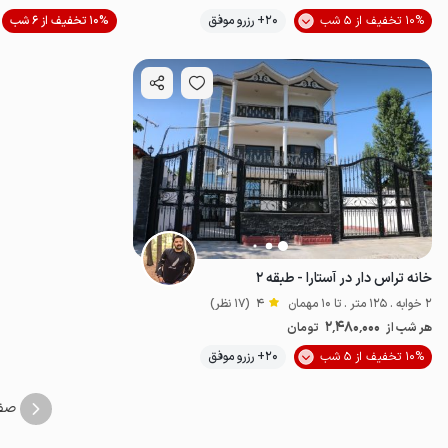
موقعیت در نقشه
10% تخفیف از 5 شب
20+ رزرو موفق
10% تخفیف از 6 شب
خانه تراس دار در آستارا - طبقه ۲
2 خوابه . 125 متر . تا 10 مهمان
4
(17 نظر)
2٬480٬000
هر شب از
تومان
موقعیت در نقشه
10% تخفیف از 5 شب
20+ رزرو موفق
صف