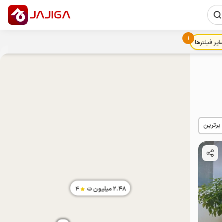
1
ایر فیلترها
 برترین
2.48
میلیون ت
4