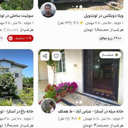
ویلا دوبلکس در لوندویل
سوئیت ساحلی در لون
1 خوابه . 50 متر . تا 8 مهمان
4.8
(133 نظر)
1 خوابه . 90 متر . تا 8 مهمان
1٬800٬000
هر شب از
تومان
هر شب از
3٬700٬000
00
موقعیت در نقشه
200+ رزرو موفق
10% تخفیف
20+ رزرو م
مـمـتــــــاز
خانه مبله در آستارا - عباس آباد - ط همکف
خانه ‌باغ در آستارا - 
2 خوابه . 110 متر . تا 10 مهمان
4.8
(17 نظر)
1 خوابه . 100 متر . تا 6 مهمان
1٬600٬000
3٬000٬000
هر شب از
تومان
هر شب از
تو