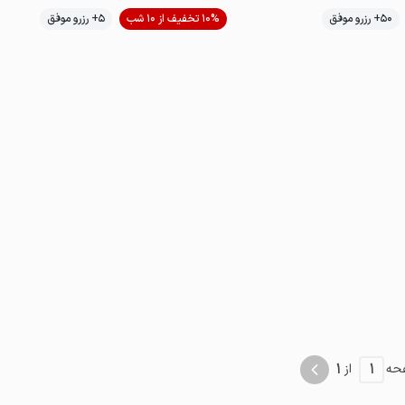
50+ رزرو موفق
10% تخفیف از 10 شب
5+ رزرو موفق
خوش منظره
1
1
حه
از