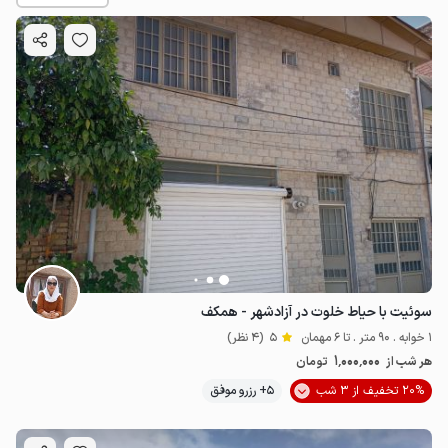
1
میلیون ت
4.8
سوئیت با حیاط خلوت در آزادشهر - همکف
1 خوابه . 90 متر . تا 6 مهمان
5
(4 نظر)
1٬000٬000
هر شب از
تومان
20% تخفیف از 3 شب
5+ رزرو موفق