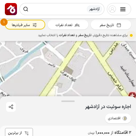
آزادشهر
1
تاریخ سفر
تعداد نفرات
سایر فیلترها
برای مشاهده نتایج دقیق‌تر،
تاریخ سفر
و
تعداد نفرات
را انتخاب نمایید
اجاره سوئیت در آزادشهر
اقتصادی
2 اقامتگاه
از
1٬000٬000
از برترین
تومان