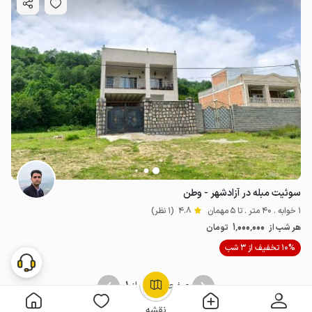
سوئیت مبله در آزادشهر - وطن
1 خوابه . 40 متر . تا 5 مهمان
4.8
(1 نظر)
1٬000٬000
هر شب از
تومان
10% تخفیف از 3 شب
1
1
صفحه
از
OpenStreetMap
©
نقشه