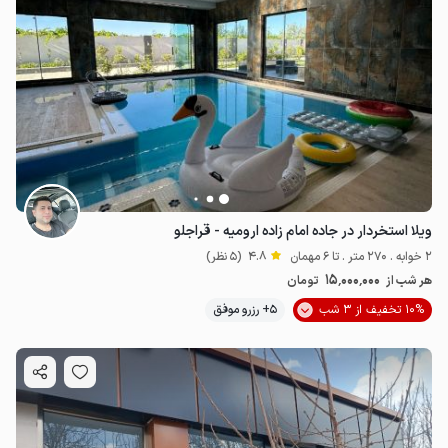
ویلا استخردار در جاده امام زاده ارومیه - قراجلو
2 خوابه . 270 متر . تا 6 مهمان
4.8
(5 نظر)
15٬000٬000
هر شب از
تومان
10% تخفیف از 3 شب
5+ رزرو موفق