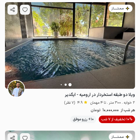
مـمـتــــــاز
ویلا دو طبقه استخردار در ارومیه - ایگدیر
2 خوابه . 300 متر . تا 4 مهمان
4.9
(7 نظر)
10٬000٬000
هر شب از
تومان
10% تخفیف از 7 شب
10+ رزرو موفق
مـمـتــــــاز