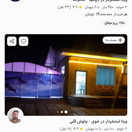
3 خوابه . 450 متر . تا 8 مهمان
4.9
(33 نظر)
16٬000٬000
هر شب از
تومان
50+ رزرو موفق
مـمـتــــــاز
ویلا استخردار در خوی - چاوش قلی
2 خوابه . 100 متر . تا 10 مهمان
4.9
(17 نظر)