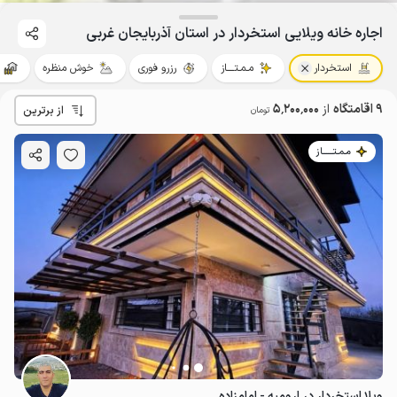
اجاره خانه ویلایی استخردار در استان آذربایجان غربی
استخردار
مـمـتــــاز
رزرو فوری
خوش منظره
9 اقامتگاه
از
5٬200٬000
از برترین
تومان
مـمـتــــــاز
ویلا استخردار در ارومیه - امامزاده