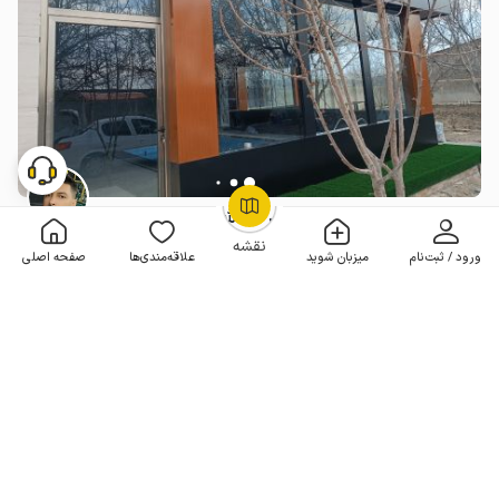
ویلا استخردار در ارومیه - سنگر میر عبدالله
OpenStreetMap
©
نقشه
2 خوابه . 150 متر . تا 8 مهمان
4.6
(9 نظر)
ورود / ثبت‌نام
میزبان شوید
علاقه‌مندی‌ها
صفحه اصلی
13٬000٬000
هر شب از
تومان
10+ رزرو موفق