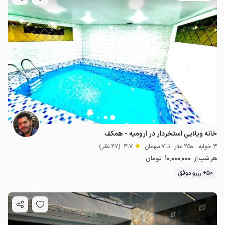
خانه ویلایی استخردار در ارومیه - همکف
3 خوابه . 250 متر . تا 7 مهمان
4.7
(27 نظر)
10٬000٬000
هر شب از
تومان
50+ رزرو موفق