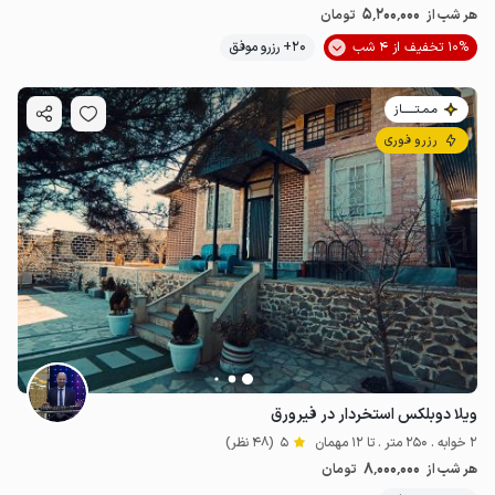
5٬200٬000
هر شب از
تومان
10% تخفیف از 4 شب
20+ رزرو موفق
8
میلیون ت
5
مـمـتــــــاز
رزرو فوری
ویلا دوبلکس استخردار در فیرورق
2 خوابه . 250 متر . تا 12 مهمان
5
(48 نظر)
8٬000٬000
هر شب از
تومان