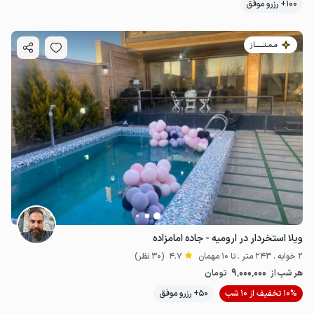
100+ رزرو موفق
مـمـتــــــاز
8
میلیون ت
4.9
ویلا استخردار در ارومیه - جاده امامزاده
2 خوابه . 243 متر . تا 10 مهمان
4.7
(30 نظر)
9٬000٬000
هر شب از
تومان
10% تخفیف از 10 شب
50+ رزرو موفق