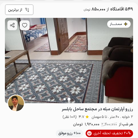
549 اقامتگاه
از
850٬000
از برترین
تومان
مـمـتــــــاز
رزرو آپارتمان مبله در مجتمع ساحل بابلسر
2 خوابه . 60 متر . تا 5 مهمان
4.7
(108 نظر)
هر شب از
2٬400٬000
1٬920٬000
تومان
20% تخفیف لحظه آخری
100+ رزرو موفق