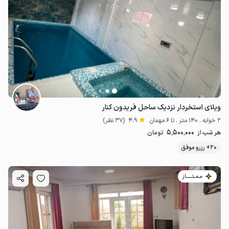
ویلای استخردار نزدیک ساحل فریدون کنار
2 خوابه . 140 متر . تا 6 مهمان
4.9
(37 نظر)
5٬500٬000
هر شب از
تومان
20+ رزرو موفق
مـمـتــــــاز