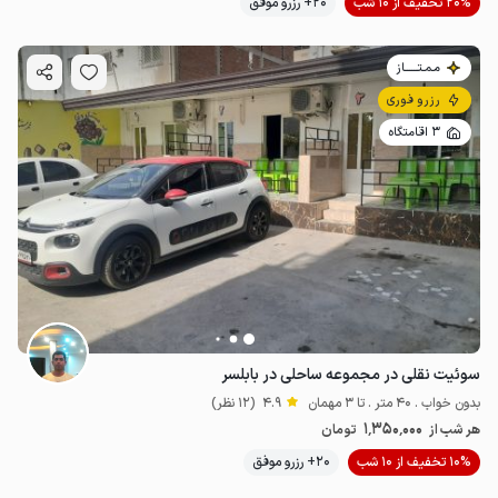
20% تخفیف از 10 شب
20+ رزرو موفق
مـمـتــــــاز
رزرو فوری
3 اقامتگاه
سوئیت نقلی در مجموعه ساحلی در بابلسر
بدون خواب . 40 متر . تا 3 مهمان
4.9
(12 نظر)
1٬350٬000
هر شب از
تومان
10% تخفیف از 10 شب
20+ رزرو موفق