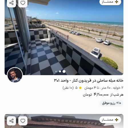
مـمـتــــــاز
خانه مبله ساحلی در فریدون کنار - واحد ۳۰۱
2 خوابه . 80 متر . تا 4 مهمان
5
(10 نظر)
4٬200٬000
هر شب از
تومان
10+ رزرو موفق
مـمـتــــــاز