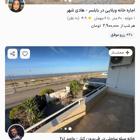
اجاره خانه ویلایی در بابلسر - هادی شهر
1 خوابه . 60 متر . تا 6 مهمان
4.9
(10 نظر)
2٬900٬000
هر شب از
تومان
20+ رزرو موفق
مـمـتــــــاز
خانه مبله ساحلی در فریدون کنار - واحد ۲۰۱