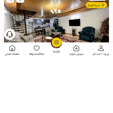
رزرو فوری
OpenStreetMap
©
نقشه
ورود / ثبت‌نام
میزبان شوید
علاقه‌مندی‌ها
صفحه اصلی
ویلا دوبلکس در فریدونکنار
3 خوابه . 110 متر . تا 6 مهمان
4.8
(35 نظر)
1٬980٬000
هر شب از
تومان
10% تخفیف از 5 شب
50+ رزرو موفق
مـمـتــــــاز