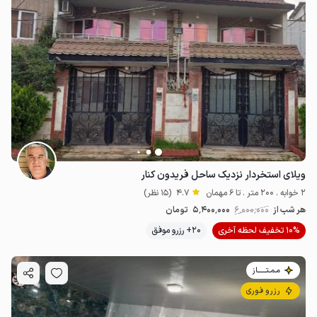
ویلای استخردار نزدیک ساحل فریدون کنار
2 خوابه . 200 متر . تا 6 مهمان
4.7
(15 نظر)
هر شب از
6٬000٬000
5٬400٬000
تومان
10% تخفیف لحظه آخری
20+ رزرو موفق
مـمـتــــــاز
رزرو فوری