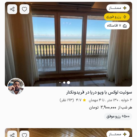
مـمـتــــــاز
رزرو فوری
7 اقامتگاه
سوئیت لوکس با ویو دریا در فریدونکنار
2 خوابه . 130 متر . تا 4 مهمان
4.7
(193 نظر)
2٬900٬000
هر شب از
تومان
500+ رزرو موفق
مـمـتــــــاز