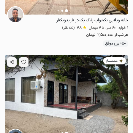
خانه ویلایی تکخواب پلاک یک در فریدونکنار
1 خوابه . 60 متر . تا 4 مهمان
4.9
(55 نظر)
2٬500٬000
هر شب از
تومان
50+ رزرو موفق
مـمـتــــــاز