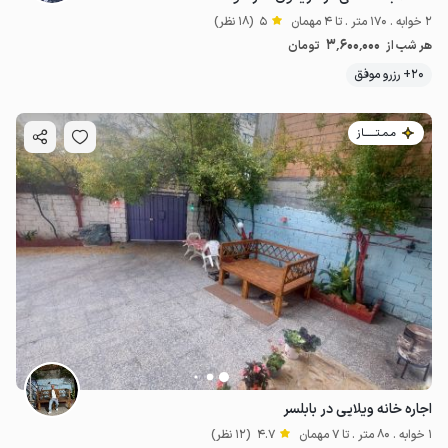
2 خوابه . 170 متر . تا 4 مهمان
5
(18 نظر)
3٬600٬000
هر شب از
تومان
20+ رزرو موفق
مـمـتــــــاز
اجاره خانه ویلایی در بابلسر
1 خوابه . 80 متر . تا 7 مهمان
4.7
(12 نظر)