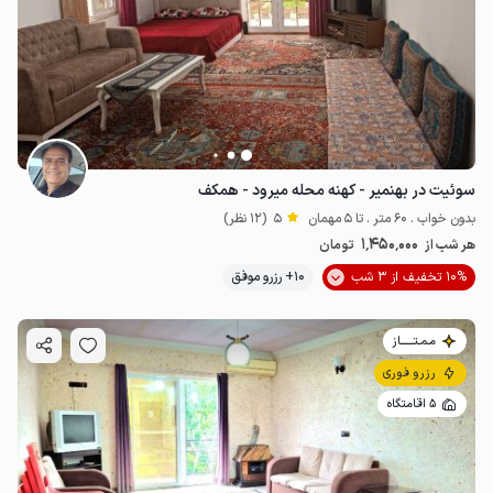
1.45
میلیون ت
5
4.5
میلیون ت
4.7
سوئیت در بهنمیر - کهنه محله میرود - همکف
بدون خواب . 60 متر . تا 5 مهمان
5
(12 نظر)
1٬450٬000
هر شب از
تومان
10% تخفیف از 3 شب
10+ رزرو موفق
مـمـتــــــاز
رزرو فوری
5 اقامتگاه