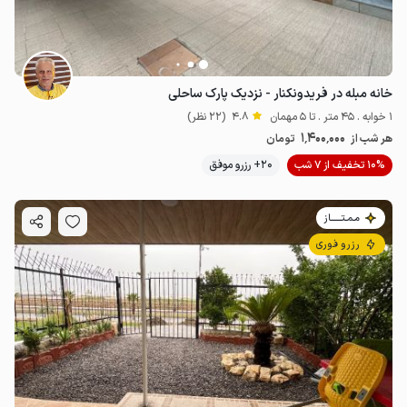
خانه مبله در فریدونکنار - نزدیک پارک ساحلی
1 خوابه . 45 متر . تا 5 مهمان
4.8
(22 نظر)
1٬400٬000
هر شب از
تومان
10% تخفیف از 7 شب
20+ رزرو موفق
مـمـتــــــاز
رزرو فوری