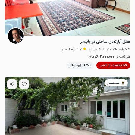
هتل آپارتمان ساحلی در بابلسر
2 خوابه . 75 متر . تا 5 مهمان
4.7
(140 نظر)
2٬000٬000
هر شب از
تومان
5% تخفیف از 6 شب
300+ رزرو موفق
مـمـتــــــاز