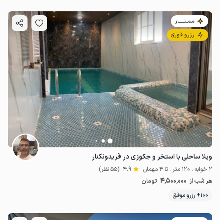
مـمـتــــــاز
رزرو فوری
ویلا ساحلی با استخر و جکوزی در فریدونکنار
2 خوابه . 120 متر . تا 4 مهمان
4.9
(55 نظر)
4٬500٬000
هر شب از
تومان
100+ رزرو موفق