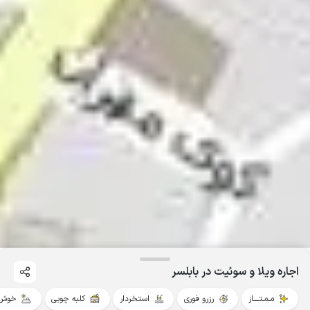
اجاره ویلا و سوئیت در بابلسر
مـمـتــــاز
رزرو فوری
استخردار
کلبه چوبی
خوش 