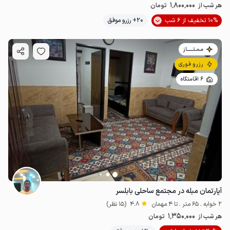
1٬800٬000
هر شب از
تومان
10% تخفیف از 6 شب
20+ رزرو موفق
مـمـتــــــاز
رزرو فوری
6 اقامتگاه
آپارتمان مبله در مجتمع ساحلی بابلسر
2 خوابه . 65 متر . تا 4 مهمان
4.8
(15 نظر)
1٬350٬000
هر شب از
تومان