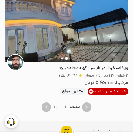
ویلا استخردار در بابلسر - کهنه محله میرود
3 خوابه . 220 متر . تا 10 مهمان
4.9
(16 نظر)
5٬450٬000
هر شب از
تومان
10% تخفیف از 6 شب
20+ رزرو موفق
1
1
صفحه
از
جستجوهای مرتبط