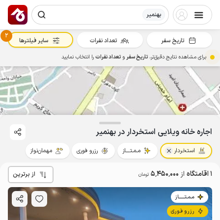
بهنمیر
2
تاریخ سفر
تعداد نفرات
سایر فیلترها
برای مشاهده نتایج دقیق‌تر،
تاریخ سفر
و
تعداد نفرات
را انتخاب نمایید
5.45
میلیون ت
4.9
اجاره خانه ویلایی استخردار در بهنمیر
استخردار
مـمـتــــاز
رزرو فوری
مهمان‌نواز
1 اقامتگاه
از
5٬450٬000
از برترین
تومان
مـمـتــــــاز
رزرو فوری