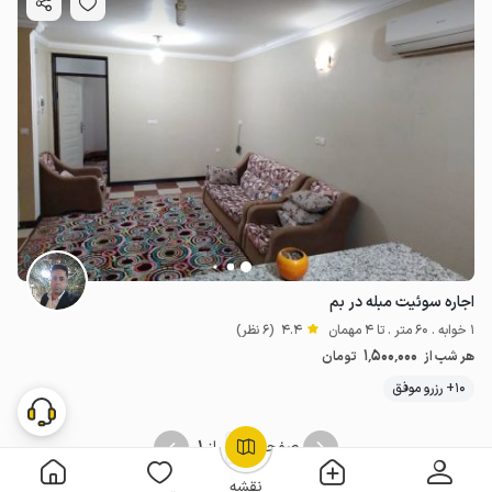
اجاره سوئیت مبله در بم
1 خوابه . 60 متر . تا 4 مهمان
4.4
(6 نظر)
1٬500٬000
هر شب از
تومان
10+ رزرو موفق
1
1
صفحه
از
OpenStreetMap
©
نقشه