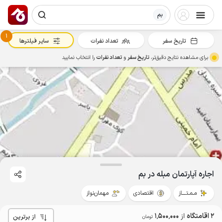
بم
1
تاریخ سفر
تعداد نفرات
سایر فیلترها
برای مشاهده نتایج دقیق‌تر،
تاریخ سفر
و
تعداد نفرات
را انتخاب نمایید
اجاره آپارتمان مبله در بم
مـمـتــــاز
اقتصادی
مهمان‌نواز
2 اقامتگاه
از
1٬500٬000
از برترین
تومان