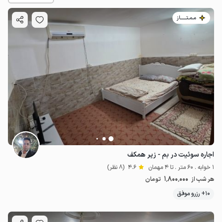
مـمـتــــــاز
1.8
میلیون ت
4.6
اجاره سوئیت در بم - زیر همکف
1 خوابه . 60 متر . تا 4 مهمان
4.6
(8 نظر)
1٬800٬000
هر شب از
تومان
10+ رزرو موفق