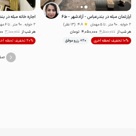
آپارتمان مبله در بندرعباس - آزادشهر - ط۶
اجاره خانه مبله در ب
2 خوابه . 90 متر . تا 5 مهمان
4.8
(13 نظر)
2 خوابه . 90 متر . تا 6 مهمان
هر شب از
4٬500٬000
4٬050٬000
تومان
هر شب از
3٬100٬000
00
10% تخفیف لحظه آخری
20+ رزرو موفق
20% تخفیف لحظه آخری
لوکس و مجلل
صف