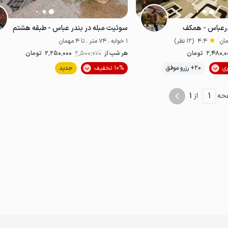
ندرعباس - همکف
سوئیت مبله در بندر عباس - طبقه هشتم
4.4
(12 نظر)
1 خوابه . 74 متر . تا 4 مهمان
2٬480٬0
تومان
هر شب از
2٬500٬000
2٬250٬000
تومان
موقعیت در نقشه
موقعیت در نقشه
20+ رزرو موفق
10% تخفیف
جدید
1
1
حه
از