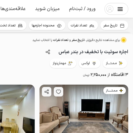
ورود / ثبت‌نام
میزبان شوید
علاقه‌مندی‌ها
تاریخ سفر
تعداد نفرات
محدوده اجاره‌بها
تعداد تخت 
برای مشاهده نتایج دقیق‌تر،
تاریخ سفر
و
تعداد نفرات
را انتخاب نمایید
اجاره سوئیت با تخفیف در بندر عباس
مـمـتــــاز
لوکس
مهمان‌نواز
3 اقامتگاه
از
2٬250٬000
تومان
مـمـتــــــاز