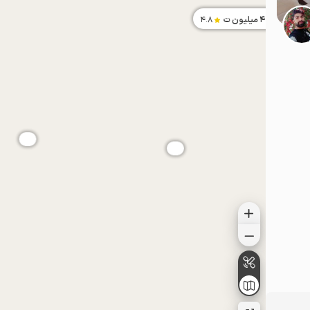
4.05
میلیون ت
4.8
موقعیت در نقشه