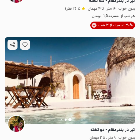
کپر در بندرمقام - سه تخته
بدون خواب . 16 متر . تا 4 مهمان
5
(2 نظر)
1٬500٬000
هر شب از
تومان
30% تخفیف از 3 شب
کپر در بندرمقام - دو تخته
بدون خواب . 9 متر . تا 2 مهمان