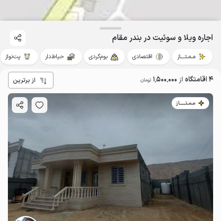
اجاره ویلا و سوئیت در بندر مقام
مـمـتــــاز
اقتصادی
بوم‌گردی
حیاط‌دار
پت‌نواز
4 اقامتگاه
از
1٬500٬000
از برترین
تومان
مـمـتــــــاز