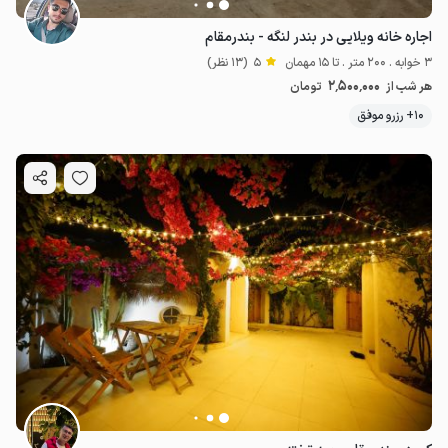
اجاره خانه ویلایی در بندر لنگه - بندرمقام
3 خوابه . 200 متر . تا 15 مهمان
5
(13 نظر)
2٬500٬000
هر شب از
تومان
10+ رزرو موفق
2.5
میلیون ت
5