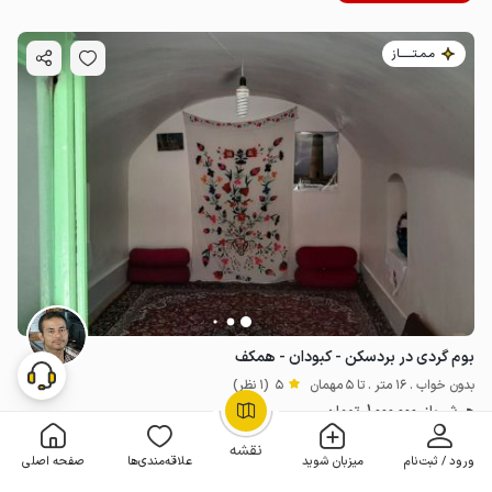
مـمـتــــــاز
بوم گردی در بردسکن - کبودان - همکف
بدون خواب . 16 متر . تا 5 مهمان
5
(1 نظر)
1٬000٬000
هر شب از
تومان
OpenStreetMap
©
10% تخفیف از 3 شب
نقشه
ورود / ثبت‌نام
میزبان شوید
علاقه‌مندی‌ها
صفحه اصلی