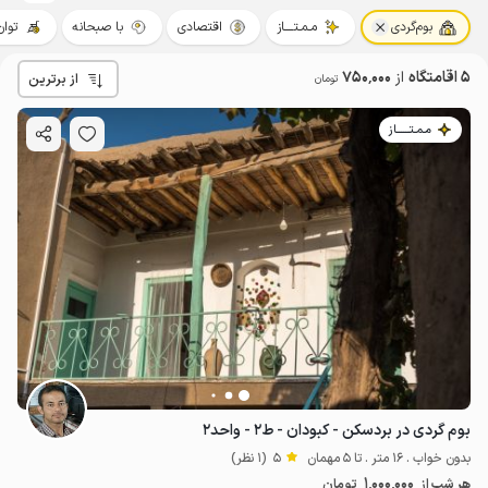
بوم‌گردی
مـمـتــــاز
اقتصادی
با صبحانه
توان‌
5 اقامتگاه
از
750٬000
از برترین
تومان
مـمـتــــــاز
بوم گردی در بردسکن - کبودان - ط۲ - واحد۲
بدون خواب . 16 متر . تا 5 مهمان
5
(1 نظر)
750٬000
ت
5
1٬000٬000
هر شب از
تومان