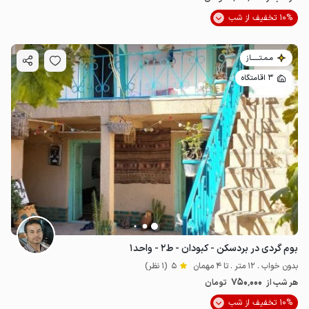
10% تخفیف از شب
مـمـتــــــاز
3 اقامتگاه
بوم گردی در بردسکن - کبودان - ط۲ - واحد۱
بدون خواب . 12 متر . تا 4 مهمان
5
(1 نظر)
750٬000
هر شب از
تومان
10% تخفیف از شب