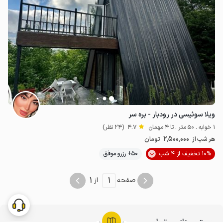
ویلا سوئیسی در رودبار - بره سر
1 خوابه . 50 متر . تا 4 مهمان
4.7
(24 نظر)
2٬500٬000
هر شب از
تومان
10% تخفیف از 4 شب
50+ رزرو موفق
1
1
صفحه
از
جستجوهای مرتبط