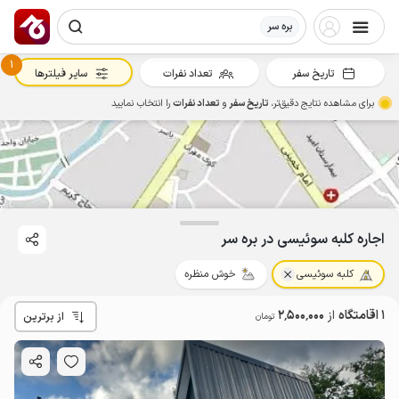
بره سر
1
تاریخ سفر
تعداد نفرات
سایر فیلترها
برای مشاهده نتایج دقیق‌تر،
تاریخ سفر
و
تعداد نفرات
را انتخاب نمایید
2.5
میلیون ت
4.7
اجاره کلبه سوئیسی در بره سر
کلبه سوئیسی
خوش منظره
1 اقامتگاه
از
2٬500٬000
از برترین
تومان