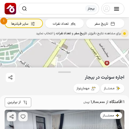
بیجار
1
تاریخ سفر
تعداد نفرات
سایر فیلترها
برای مشاهده نتایج دقیق‌تر،
تاریخ سفر
و
تعداد نفرات
را انتخاب نمایید
1.8
میلیون ت
اجاره سوئیت در بیجار
مـمـتــــاز
مهمان‌نواز
1 اقامتگاه
از
1٬800٬000
از برترین
تومان
مـمـتــــــاز