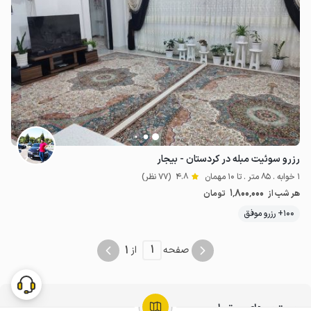
رزرو سوئیت مبله در کردستان - بیجار
1 خوابه . 85 متر . تا 10 مهمان
4.8
(77 نظر)
1٬800٬000
هر شب از
تومان
100+ رزرو موفق
1
1
صفحه
از
جستجوهای مرتبط