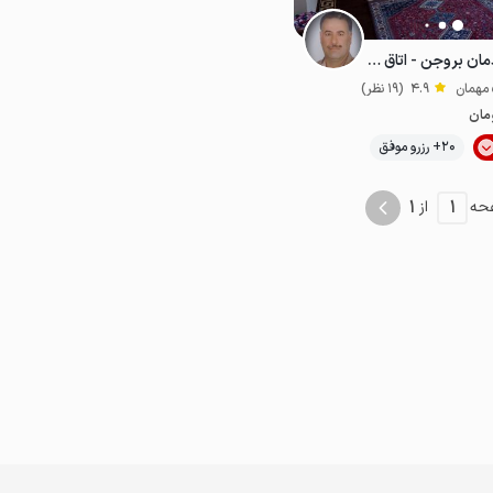
رزرو بوم گردی در گندمان بروجن - اتاق ۵ نفره
4.9
(19 نظر)
مان
موقعیت در نقشه
20+ رزرو موفق
اقتصادی
1
1
حه
از