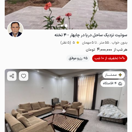
سوئیت نزدیک ساحل دریا در چابهار - ۴ تخته
بدون خواب . 55 متر . تا 5 مهمان
5
(5 نظر)
4٬000٬000
هر شب از
تومان
10% تخفیف از 10 شب
5+ رزرو موفق
مـمـتــــــاز
4 اقامتگاه
4
میلیون ت
5