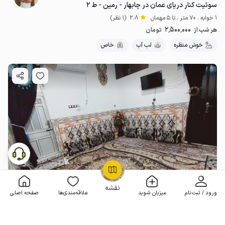
سوئیت کنار دریای عمان در چابهار - رمین - ط ۲
1 خوابه . 70 متر . تا 5 مهمان
2.8
(1 نظر)
2٬500٬000
هر شب از
تومان
خوش منظره
لب آب
خاص
OpenStreetMap
©
نقشه
ورود / ثبت‌نام
میزبان شوید
علاقه‌مندی‌ها
صفحه اصلی
منزل در چابهار - رمین