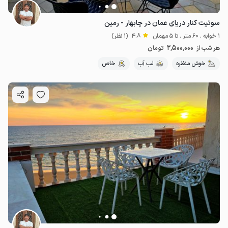
سوئیت کنار دریای عمان در چابهار - رمین
1 خوابه . 60 متر . تا 5 مهمان
4.8
(1 نظر)
2٬500٬000
هر شب از
تومان
خوش منظره
لب آب
خاص