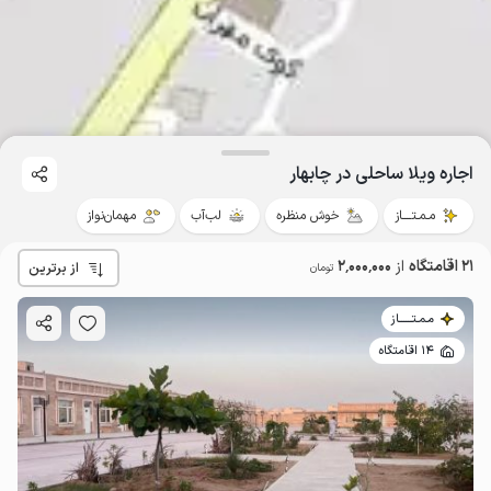
اجاره ویلا ساحلی در چابهار
مـمـتــــاز
خوش منظره
لب‌آب
مهمان‌نواز
21 اقامتگاه
از
2٬000٬000
از برترین
تومان
مـمـتــــــاز
14 اقامتگاه