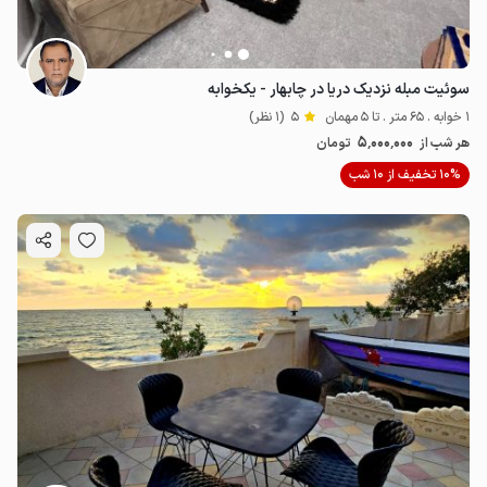
سوئیت مبله نزدیک دریا در چابهار - یکخوابه
1 خوابه . 65 متر . تا 5 مهمان
5
(1 نظر)
5٬000٬000
هر شب از
تومان
10% تخفیف از 10 شب