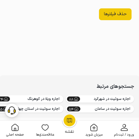
حذف فیلترها
جستجوهای مرتبط
اجاره سوئیت در شهرکرد
اجاره ویلا در کوهرنگ
34
88
اجاره سوئیت در سامان
اجاره سوئیت در استان چهارمحال و بختیاری
85
54
OpenStreetMap
©
نقشه
ورود / ثبت‌نام
میزبان شوید
علاقه‌مندی‌ها
صفحه اصلی