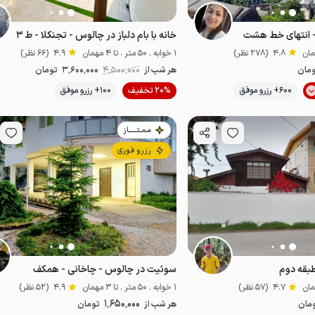
- انتهای خط هشت
خانه با بام دلباز در چالوس - تجنکلا - ط ۳
4.8
(278 نظر)
1 خوابه . 50 متر . تا 4 مهمان
4.9
(66 نظر)
مان
هر شب از
4٬500٬000
3٬600٬000
تومان
موقعیت در نقشه
600+ رزرو موفق
20% تخفیف
100+ رزرو موفق
مـمـتــــــاز
رزرو فوری
بقه دوم
سوئیت در چالوس - چاخانی - همکف
4.7
(57 نظر)
1 خوابه . 50 متر . تا 3 مهمان
4.9
(52 نظر)
1٬650٬000
مان
هر شب از
تومان