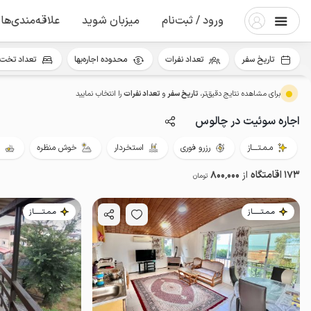
ورود / ثبت‌نام
میزبان شوید
علاقه‌مندی‌ها
تاریخ سفر
تعداد نفرات
محدوده اجاره‌بها
تعداد تخت 
برای مشاهده نتایج دقیق‌تر،
تاریخ سفر
و
تعداد نفرات
را انتخاب نمایید
اجاره سوئیت در چالوس
مـمـتــــاز
رزرو فوری
استخردار
خوش منظره
173 اقامتگاه
از
800٬000
تومان
مـمـتــــــاز
مـمـتــــــاز