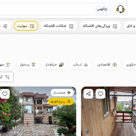
چالوس
و اتاق
ویژگی‌های اقامتگاه
امکانات اقامتگاه
سوئیت
س
جکوزی
اقتصادی
لب‌آب
حیاط‌دار
پت‌نواز
مهم
از
مـمـتــــــاز
رزرو فوری