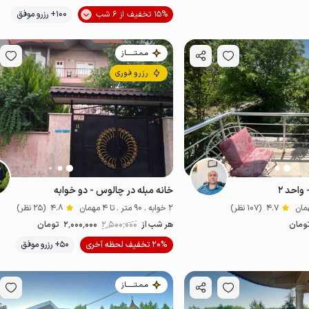
موقعیت در نقشه
15% تخفیف از 6 شب
100+ رزرو موفق
مـمـتــــــاز
رزرو فوری
واحد ۲
خانه مبله در چالوس - دو خوابه
4.7
(107 نظر)
2 خوابه . 90 متر . تا 4 مهمان
4.8
(25 نظر)
ومان
هر شب از
2٬500٬000
2٬000٬000
تومان
20% تخفیف لحظه آخری
50+ رزرو موفق
ضدعفونی‌شده
مـمـتــــــاز