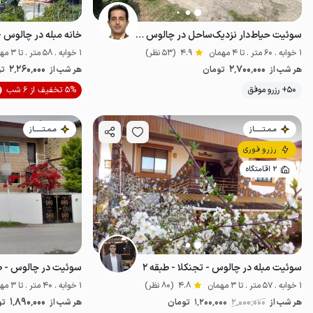
سوئیت حیاط‌دار نزدیک‌ساحل در چالوس -تیپ۱
خانه مبله در چالوس 
1 خوابه . 60 متر . تا 4 مهمان
4.9
(53 نظر)
1 خوابه . 58 متر . تا 3 مهمان
2٬260٬000
2٬700٬000
هر شب از
تومان
هر شب از
تو
موقعیت در نقشه
50+ رزرو موفق
5% تخفیف از 6 شب
مـمـتــــــاز
مـمـتــــــاز
رزرو فوری
2 اقامتگاه
سوئیت مبله در چالوس - تجنکلا - طبقه ۲
سوئیت در چالوس - ط
1 خوابه . 57 متر . تا 3 مهمان
4.8
(80 نظر)
1 خوابه . 40 متر . تا 3 مهمان
1٬890٬000
هر شب از
2٬000٬000
1٬200٬000
تومان
هر شب از
تو