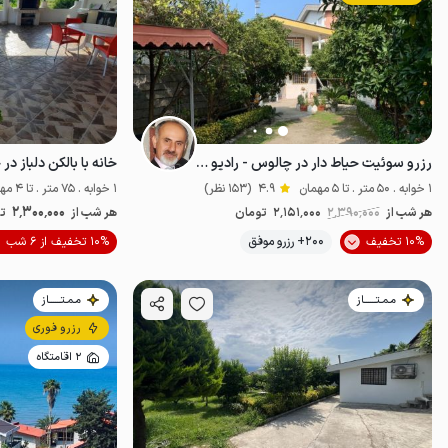
رزرو سوئیت حیاط دار در چالوس - رادیو دریا
خانه با بالکن دلباز در
1 خوابه . 50 متر . تا 5 مهمان
4.9
(153 نظر)
1 خوابه . 75 متر . تا 4 مهمان
2٬300٬000
هر شب از
2٬390٬000
2٬151٬000
تومان
هر شب از
ت
موقعیت در نقشه
10% تخفیف
200+ رزرو موفق
10% تخفیف از 6 شب
مـمـتــــــاز
مـمـتــــــاز
رزرو فوری
2 اقامتگاه