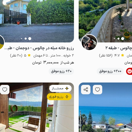
 چالوس - طبقه ۲
رزرو خانه مبله در چالوس - دوجمان - طبقه دوم
4.7
(156 نظر)
2 خوابه . 100 متر . تا 6 مهمان
5
(20 نظر)
3٬000٬000
ومان
هر شب از
تومان
200+ رزرو موفق
20+ رزرو موفق
خوش منظره
ضدعفونی‌شده
مـمـتــــــاز
رزرو فوری