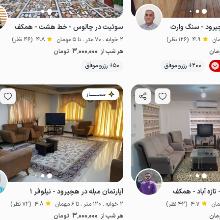
چیرود - سنگ وارث
سوئیت در چالوس - خط هشت - همکف
4.9
(126 نظر)
2 خوابه . 70 متر . تا 5 مهمان
4.8
(46 نظر)
3٬000٬000
مان
هر شب از
تومان
200+ رزرو موفق
50+ رزرو موفق
اقتصادی
مـمـتــــــاز
تازه آباد - همکف
آپارتمان مبله در هچیرود - نیلوفر ۱
4.7
(42 نظر)
2 خوابه . 120 متر . تا 6 مهمان
4.8
(72 نظر)
3٬000٬000
مان
هر شب از
تومان