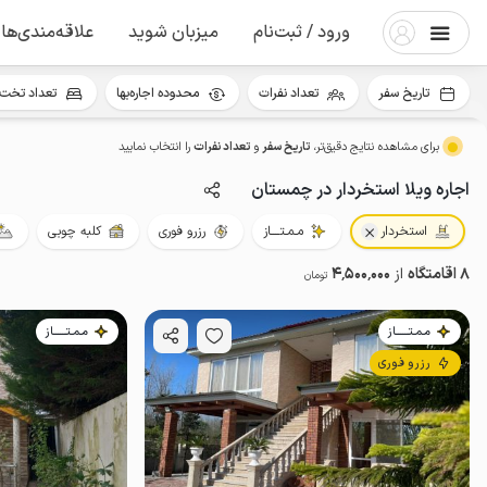
ورود / ثبت‌نام
میزبان شوید
علاقه‌مندی‌ها
تاریخ سفر
تعداد نفرات
محدوده اجاره‌بها
تعداد تخت 
برای مشاهده نتایج دقیق‌تر،
تاریخ سفر
و
تعداد نفرات
را انتخاب نمایید
اجاره ویلا استخردار در چمستان
استخردار
مـمـتــــاز
رزرو فوری
کلبه چوبی
8 اقامتگاه
از
4٬500٬000
تومان
مـمـتــــــاز
مـمـتــــــاز
رزرو فوری