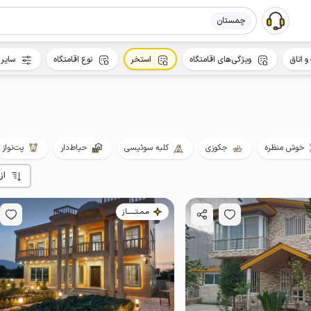
چمستان
و اتاق
ویژگی‌های اقامتگاه
استخر
نوع اقامتگاه
سایر 
خوش منظره
جکوزی
کلبه سوئیسی
حیاط‌دار
پت‌نواز
از
مـمـتــــــاز