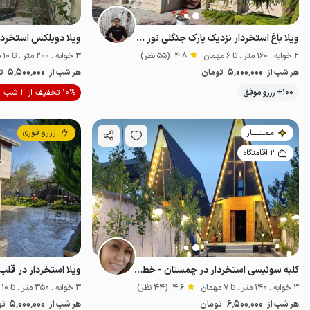
ویلا باغ استخردار نزدیک پارک جنگلی نور - ط ۲
2 خوابه . 160 متر . تا 6 مهمان
4.8
(55 نظر)
3 خوابه . 200 متر . تا 10 مهمان
5٬500٬000
5٬000٬000
هر شب از
تومان
هر شب از
ت
موقعیت در نقشه
100+ رزرو موفق
10% تخفیف از 2 شب
مـمـتــــــاز
رزرو فوری
2 اقامتگاه
کلبه سوئیسی استخردار در چمستان - خطیب کلا
3 خوابه . 140 متر . تا 7 مهمان
4.6
(44 نظر)
3 خوابه . 350 متر . تا 10 مهمان
5٬000٬000
6٬500٬000
هر شب از
تومان
هر شب از
تو