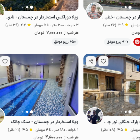
ویلا دوبلکس استخردار در چمستان -خطیب کلا
ویلا دوبلکس استخردار در چمستان - نانواکلا
4.9
(26 نظر)
3 خوابه . 300 متر . تا 5 مهمان
4.6
(39 نظر)
7٬000٬000
ومان
هر شب از
تومان
20+ رزرو موفق
50+ رزرو موفق
مناسب توان‌یاب
ویلا استخردار در قلب پارک جنگلی نور چمستان
ویلا استخردار در چمستان - سنگ چالک
4.5
(108 نظر)
1 خوابه . 180 متر . تا 4 مهمان
4.5
(21 نظر)
4٬500٬000
مان
هر شب از
تومان