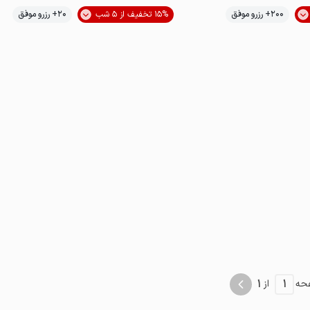
موقعیت در نقشه
200+ رزرو موفق
15% تخفیف از 5 شب
20+ رزرو موفق
موقعیت در نقشه
ت‌نواز
1
1
حه
از