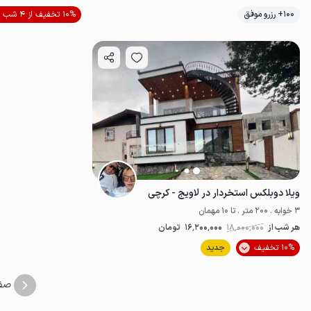
موقعیت در نقشه
100+ رزرو موفق
10% تخفیف از 4 شب
ویلا دوبلکس استخردار در لاویج - کرچی
3 خوابه . 200 متر . تا 10 مهمان
هر شب از
18٬000٬000
16٬200٬000
تومان
10% تخفیف
جدید
خوش منظره
پ
صف