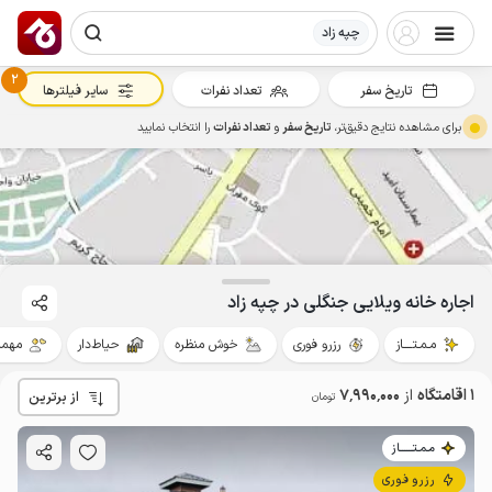
چپه زاد
2
تاریخ سفر
تعداد نفرات
سایر فیلترها
برای مشاهده نتایج دقیق‌تر،
تاریخ سفر
و
تعداد نفرات
را انتخاب نمایید
7.99
میلیون ت
5
اجاره خانه ویلایی جنگلی در چپه زاد
مـمـتــــاز
رزرو فوری
خوش منظره
حیاط‌دار
مهمان
1 اقامتگاه
از
7٬990٬000
از برترین
تومان
مـمـتــــــاز
رزرو فوری