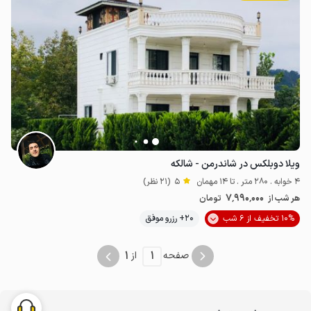
ویلا دوبلکس در شاندرمن - شالکه
4 خوابه . 280 متر . تا 14 مهمان
5
(21 نظر)
7٬990٬000
هر شب از
تومان
10% تخفیف از 6 شب
20+ رزرو موفق
1
1
صفحه
از