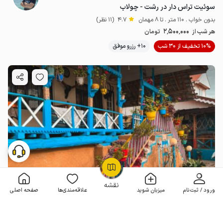
سوئیت تراس دار در رشت - چولاب
بدون خواب . 110 متر . تا 8 مهمان
4.7
(11 نظر)
2٬500٬000
هر شب از
تومان
10% تخفیف از 30 شب
10+ رزرو موفق
OpenStreetMap
©
نقشه
ورود / ثبت‌نام
میزبان شوید
علاقه‌مندی‌ها
صفحه اصلی
اجاره بوم گردی در کوچصفهان - چولاب - واحد ۴