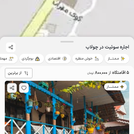
اجاره سوئیت در چولاب
مـمـتــــاز
خوش منظره
اقتصادی
بوم‌گردی
مهمان‌
5 اقامتگاه
از
800٬000
از برترین
تومان
مـمـتــــــاز