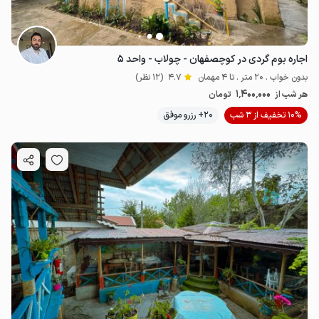
اجاره بوم گردی در کوچصفهان - چولاب - واحد ۵
بدون خواب . 20 متر . تا 4 مهمان
4.7
(12 نظر)
1٬400٬000
هر شب از
تومان
10% تخفیف از 3 شب
20+ رزرو موفق