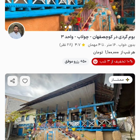
بوم گردی در کوچصفهان - چولاب - واحد ۳
بدون خواب . 16 متر . تا 4 مهمان
4.7
(28 نظر)
1٬100٬000
هر شب از
تومان
10% تخفیف از 3 شب
50+ رزرو موفق
مـمـتــــــاز
2.5
میلیون ت
4.7