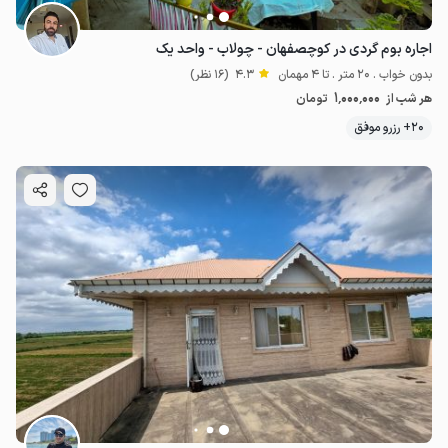
اجاره بوم گردی در کوچصفهان - چولاب - واحد یک
بدون خواب . 20 متر . تا 4 مهمان
4.3
(16 نظر)
1٬000٬000
هر شب از
تومان
20+ رزرو موفق