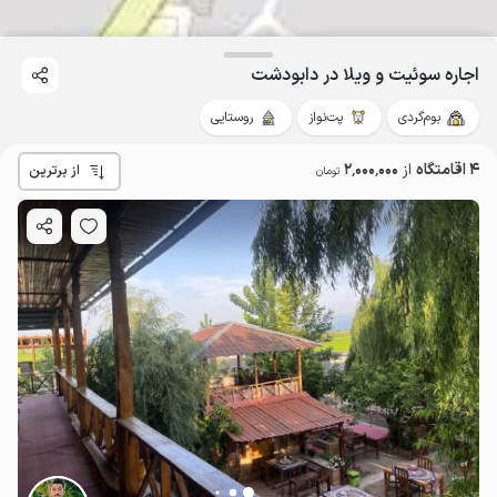
اجاره سوئیت و ویلا در دابودشت
بوم‌گردی
پت‌نواز
روستایی
4 اقامتگاه
از
2٬000٬000
از برترین
تومان