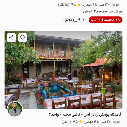
2 خوابه . 120 متر . تا 9 مهمان
4.5
(15 نظر)
2٬000٬000
هر شب از
تومان
10% تخفیف از 10 شب
20+ رزرو موفق
اقامتگاه بومگردی در آمل - کاشی محله - واحد۲
1 خوابه . 20 متر . تا 4 مهمان
4.5
(1 نظر)