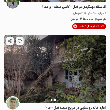
اقامتگاه بومگردی در آمل - کاشی محله - واحد ۱
1 خوابه . 20 متر . تا 4 مهمان
3٬500٬000
هر شب از
تومان
10% تخفیف از 2 شب
3.5
میلیون ت
4.5
اجاره خانه روستایی در مریج محله آمل - ط ۲