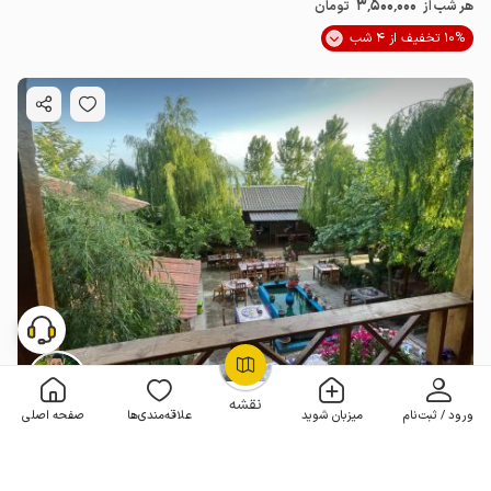
3٬500٬000
هر شب از
تومان
10% تخفیف از 4 شب
OpenStreetMap
©
اقامتگاه بومگردی در آمل - کاشی محله - واحد۳
نقشه
ورود / ثبت‌نام
میزبان شوید
علاقه‌مندی‌ها
صفحه اصلی
1 خوابه . 20 متر . تا 4 مهمان
5
(1 نظر)
3٬500٬000
هر شب از
تومان
10% تخفیف از 2 شب