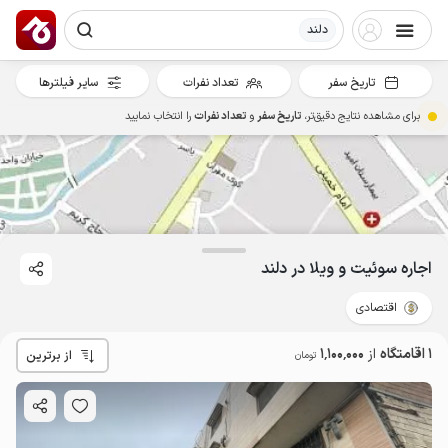
دلند
تاریخ سفر
تعداد نفرات
سایر فیلترها
برای مشاهده نتایج دقیق‌تر،
تاریخ سفر
و
تعداد نفرات
را انتخاب نمایید
1.1
میلیون ت
5
اجاره سوئیت و ویلا در دلند
اقتصادی
1 اقامتگاه
از
1٬100٬000
از برترین
تومان