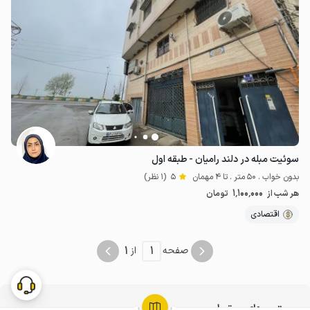
سوئیت مبله در دلند رامیان - طبقه اول
بدون خواب . 50 متر . تا 4 مهمان
5
(1 نظر)
1٬100٬000
هر شب از
تومان
اقتصادی
1
1
صفحه
از
جستجوهای مرتبط