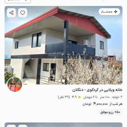
مـمـتــــــاز
4
میلیون ت
4.9
خانه ویلایی در کردکوی - دنگلان
2 خوابه . 100 متر . تا 6 مهمان
4.9
(39 نظر)
4٬000٬000
هر شب از
تومان
50+ رزرو موفق