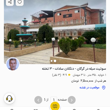
سوئیت مبله در گرگان - دنگلان سادات - ۳ تخته
1 خوابه . 45 متر . تا 3 مهمان
4.9
(3 نظر)
2٬500٬000
هر شب از
تومان
موقعیت در نقشه
1
1
صفحه
از