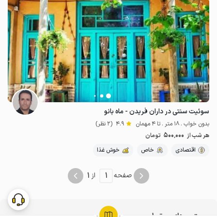
سوئیت سنتی در داران فریدن - ماه بانو
بدون خواب . 18 متر . تا 4 مهمان
4.9
(2 نظر)
500٬000
هر شب از
تومان
اقتصادی
خاص
خوش غذا
1
1
صفحه
از
جستجوهای مرتبط