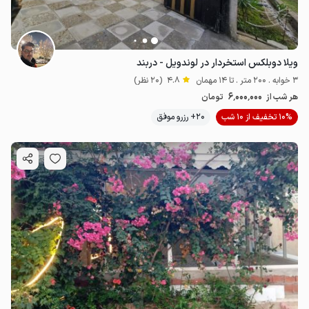
ویلا دوبلکس استخردار در لوندویل - دربند
3 خوابه . 200 متر . تا 14 مهمان
4.8
(20 نظر)
6٬000٬000
هر شب از
تومان
10% تخفیف از 10 شب
20+ رزرو موفق