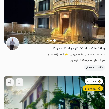
ویلا دوبلکس استخردار در آستارا - دربند
2 خوابه . 200 متر . تا 10 مهمان
4.8
(14 نظر)
9٬500٬000
هر شب از
تومان
20+ رزرو موفق
مـمـتــــــاز
رزرو فوری