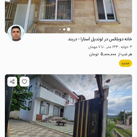
خانه دوبلکس در لوندیل آستارا - دربند
3 خوابه . 144 متر . تا 7 مهمان
5٬000٬000
هر شب از
تومان
جدید