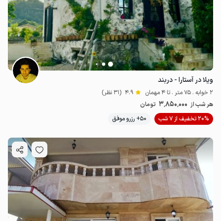
ویلا در آستارا - دربند
3.85
میلیون ت
4.9
2 خوابه . 75 متر . تا 4 مهمان
4.9
(31 نظر)
3٬850٬000
هر شب از
تومان
20% تخفیف از 7 شب
50+ رزرو موفق