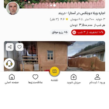
اجاره ویلا دوبلکس در آستارا - دربند
3 خوابه . 200 متر . تا 8 مهمان
4.6
(3 نظر)
3٬500٬000
هر شب از
تومان
10% تخفیف از 3 شب
5+ رزرو موفق
OpenStreetMap
©
نقشه
ورود / ثبت‌نام
میزبان شوید
علاقه‌مندی‌ها
صفحه اصلی