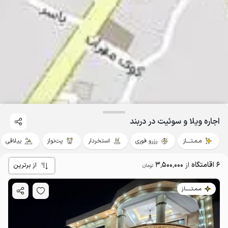
اجاره ویلا و سوئیت در دربند
مـمـتــــاز
رزرو فوری
استخردار
پت‌نواز
ییلاقی
6 اقامتگاه
از
3٬500٬000
از برترین
تومان
مـمـتــــــاز