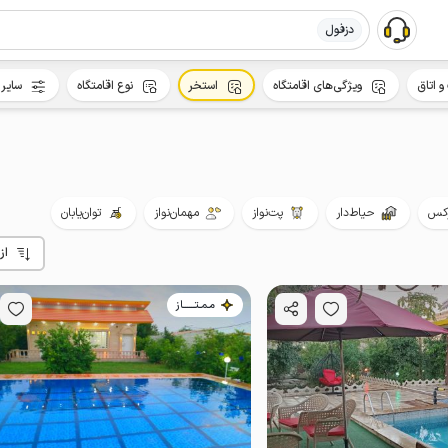
دزفول
و اتاق
ویژگی‌های اقامتگاه
استخر
نوع اقامتگاه
سایر 
کس
حیاط‌دار
پت‌نواز
مهمان‌نواز
توان‌یابان
از
مـمـتــــــاز