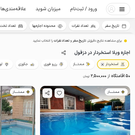
ورود / ثبت‌نام
میزبان شوید
علاقه‌مندی‌ها
تاریخ سفر
تعداد نفرات
محدوده اجاره‌بها
تعداد تخت 
برای مشاهده نتایج دقیق‌تر،
تاریخ سفر
و
تعداد نفرات
را انتخاب نمایید
اجاره ویلا استخردار در دزفول
استخردار
مـمـتــــاز
رزرو فوری
جکوزی
لو
50 اقامتگاه
از
2٬500٬000
تومان
مـمـتــــــاز
مـمـتــــــاز