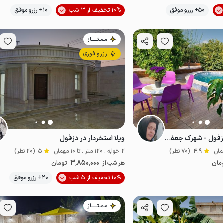
موقعیت در نقشه
موقعیت در نقشه
50+ رزرو موفق
10% تخفیف از 3 شب
10+ رزرو موفق
مـمـتــــــاز
رزرو فوری
ویلاباغ استخردار در دزفول - شهرک جعفرطیار
ویلا استخردار در دزفول
4.9
(70 نظر)
2 خوابه . 120 متر . تا 10 مهمان
5
(20 نظر)
3٬850٬000
مان
هر شب از
تومان
موقعیت در نقشه
10% تخفیف از 5 شب
20+ رزرو موفق
مـمـتــــــاز