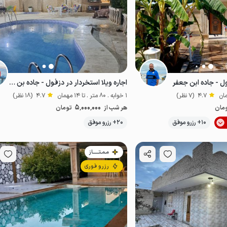
ول - جاده ابن جعفر
اجاره ویلا استخردار در دزفول - جاده بن جعفر
4.7
(7 نظر)
1 خوابه . 80 متر . تا 14 مهمان
4.7
(18 نظر)
5٬000٬000
مان
هر شب از
تومان
10+ رزرو موفق
20+ رزرو موفق
پت‌نواز
مـمـتــــــاز
رزرو فوری