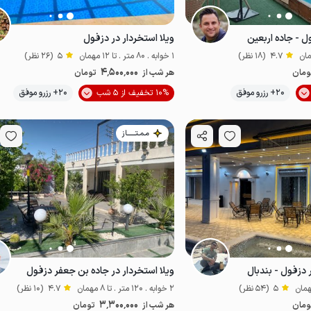
ل - جاده اربعین
ویلا استخردار در دزفول
4.7
(18 نظر)
1 خوابه . 80 متر . تا 12 مهمان
5
(26 نظر)
4٬500٬000
ومان
هر شب از
تومان
موقعیت در نقشه
موقعیت در نقشه
20+ رزرو موفق
10% تخفیف از 5 شب
20+ رزرو موفق
مـمـتــــــاز
ر دزفول - بندبال
ویلا استخردار در جاده بن جعفر دزفول
5
(54 نظر)
2 خوابه . 120 متر . تا 8 مهمان
4.7
(10 نظر)
3٬300٬000
ومان
هر شب از
تومان