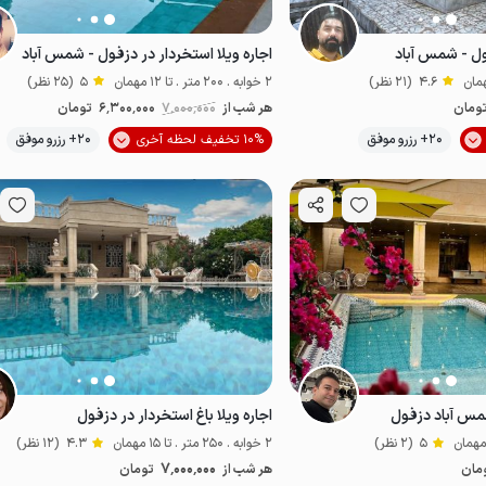
ول - شمس آباد
اجاره ویلا استخردار در دزفول - شمس آباد
4.6
(21 نظر)
2 خوابه . 200 متر . تا 12 مهمان
5
(25 نظر)
ومان
هر شب از
7٬000٬000
6٬300٬000
تومان
موقعیت در نقشه
20+ رزرو موفق
10% تخفیف لحظه آخری
20+ رزرو موفق
شمس آباد دزفول
اجاره ویلا باغ استخردار در دزفول
5
(2 نظر)
2 خوابه . 250 متر . تا 15 مهمان
4.3
(12 نظر)
7٬000٬000
مان
هر شب از
تومان