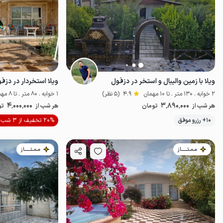
ویلا با زمین والیبال و استخر در دزفول
ویلا استخردار در دزف
2 خوابه . 130 متر . تا 10 مهمان
4.9
(5 نظر)
1 خوابه . 80 متر . تا 8 مهمان
4٬000٬000
3٬890٬000
هر شب از
تومان
هر شب از
تو
موقعیت در نقشه
10+ رزرو موفق
20% تخفیف از 3 شب
مـمـتــــــاز
مـمـتــــــاز