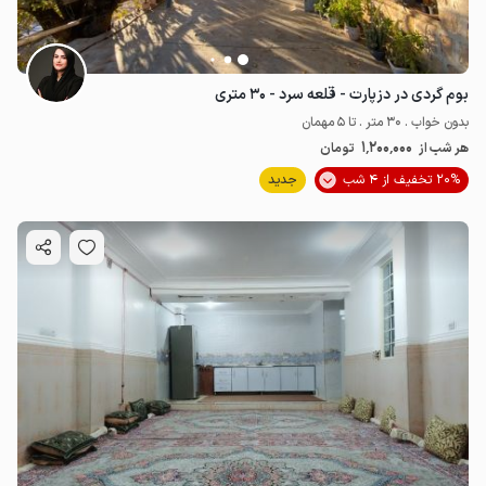
بوم گردی در دزپارت - قلعه سرد - ۳۰ متری
بدون خواب . 30 متر . تا 5 مهمان
1٬200٬000
هر شب از
تومان
20% تخفیف از 4 شب
جدید