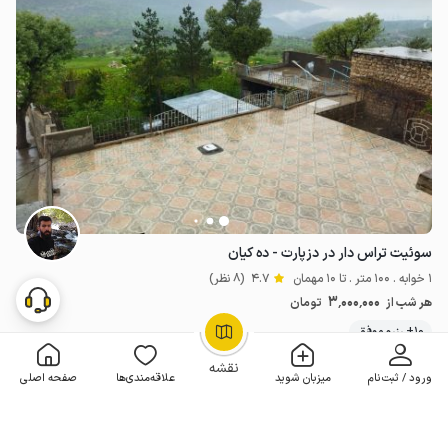
سوئیت تراس دار در دزپارت - ده کیان
1 خوابه . 100 متر . تا 10 مهمان
4.7
(8 نظر)
3٬000٬000
هر شب از
تومان
10+ رزرو موفق
OpenStreetMap
©
نقشه
ورود / ثبت‌نام
میزبان شوید
علاقه‌مندی‌ها
صفحه اصلی
مـمـتــــــاز