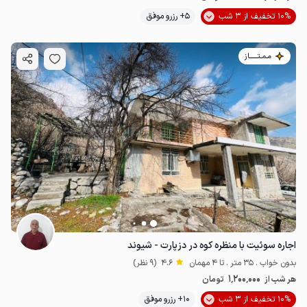
10% تخفیف از 3 شب
5+ رزرو موفق
مـمـتــــــاز
اجاره سوئیت با منظره کوه در دزپارت - شیوند
بدون خواب . 35 متر . تا 4 مهمان
4.6
(9 نظر)
1٬200٬000
هر شب از
تومان
10% تخفیف از 3 شب
10+ رزرو موفق