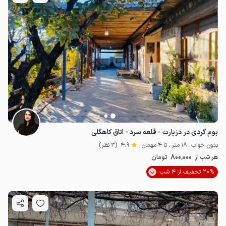
بوم گردی در دزپارت - قلعه سرد - اتاق کاهگلی
بدون خواب . 18 متر . تا 4 مهمان
4.9
(3 نظر)
800٬000
هر شب از
تومان
20% تخفیف از 4 شب