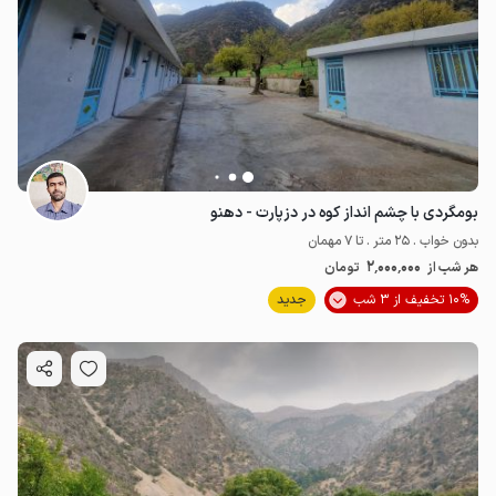
بومگردی با چشم انداز کوه در دزپارت - دهنو
بدون خواب . 25 متر . تا 7 مهمان
2٬000٬000
هر شب از
تومان
10% تخفیف از 3 شب
جدید