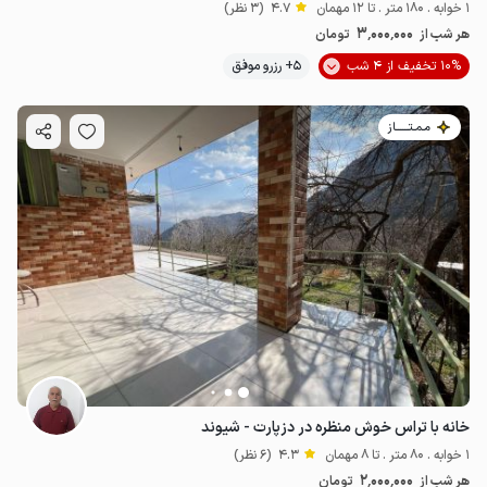
1 خوابه . 180 متر . تا 12 مهمان
4.7
(3 نظر)
3٬000٬000
هر شب از
تومان
10% تخفیف از 4 شب
5+ رزرو موفق
مـمـتــــــاز
خانه با تراس خوش منظره در دزپارت - شیوند
1 خوابه . 80 متر . تا 8 مهمان
4.3
(6 نظر)
2٬000٬000
هر شب از
تومان