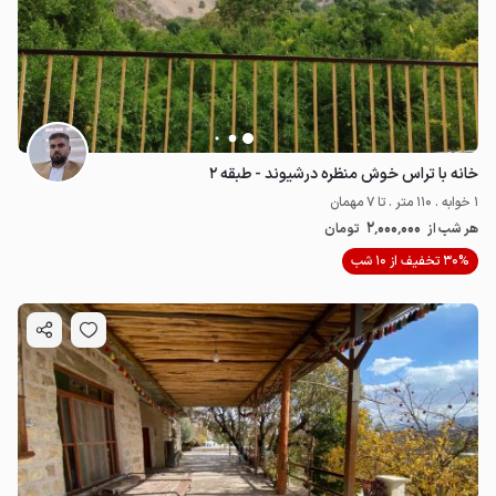
خانه با تراس خوش منظره درشیوند - طبقه ۲
1 خوابه . 110 متر . تا 7 مهمان
2٬000٬000
هر شب از
تومان
30% تخفیف از 10 شب
1.35
میلیون ت