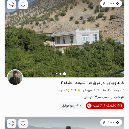
مـمـتــــــاز
خانه ویلایی در دزپارت - شیوند - طبقه ۲
2 خوابه . 120 متر . تا 12 مهمان
4.9
(6 نظر)
3٬000٬000
هر شب از
تومان
5% تخفیف از 6 شب
10+ رزرو موفق
مـمـتــــــاز