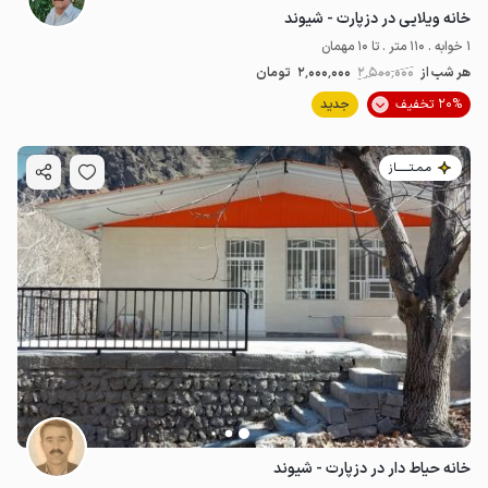
خانه ویلایی در دزپارت - شیوند
1 خوابه . 110 متر . تا 10 مهمان
هر شب از
2٬500٬000
2٬000٬000
تومان
20% تخفیف
جدید
مـمـتــــــاز
خانه حیاط دار در دزپارت - شیوند