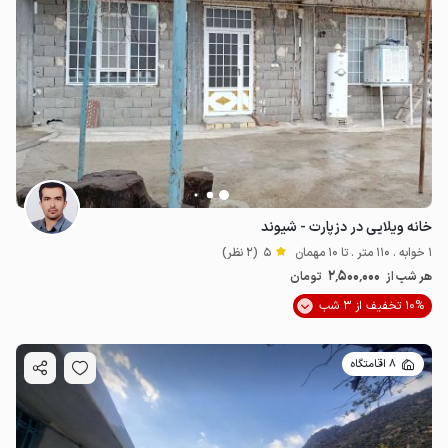
خانه ویلایی در دزپارت - شیوند
1 خوابه . 110 متر . تا 10 مهمان
5
(2 نظر)
2٬500٬000
هر شب از
تومان
10% تخفیف از 3 شب
8 اقامتگاه