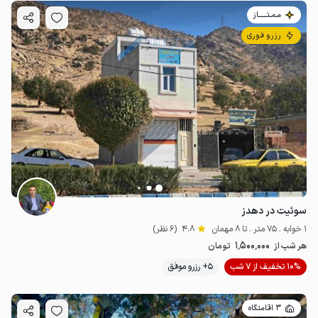
مـمـتــــــاز
رزرو فوری
سوئیت در دهدز
1 خوابه . 75 متر . تا 8 مهمان
4.8
(6 نظر)
1٬500٬000
هر شب از
تومان
10% تخفیف از 7 شب
5+ رزرو موفق
3 اقامتگاه