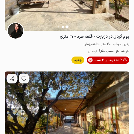
بوم گردی در دزپارت - قلعه سرد - ۲۰ متری
بدون خواب . 20 متر . تا 5 مهمان
1٬500٬000
هر شب از
تومان
20% تخفیف از 4 شب
جدید