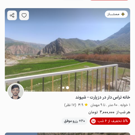
مـمـتــــــاز
خانه تراس دار در دزپارت - شیوند
1 خوابه . 80 متر . تا 9 مهمان
4.9
(17 نظر)
2٬000٬000
هر شب از
تومان
5% تخفیف از 6 شب
20+ رزرو موفق