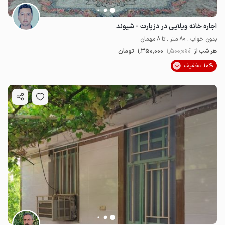
اجاره خانه ویلایی در دزپارت - شیوند
بدون خواب . 80 متر . تا 8 مهمان
هر شب از
1٬500٬000
1٬350٬000
تومان
10% تخفیف