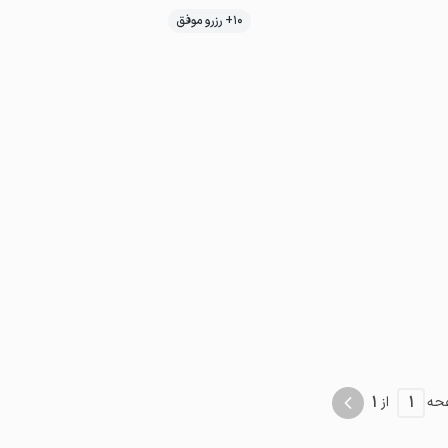
10+ رزرو موفق
1
1
حه
از