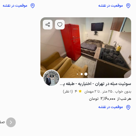
موقعیت در نقشه
موقعیت در نقشه
سوئیت مبله در تهران - اختیاریه - طبقه پنجم
بدون خواب . 25 متر . تا 2 مهمان
4
(1 نظر)
2٬160٬000
هر شب از
تومان
موقعیت در نقشه
صف