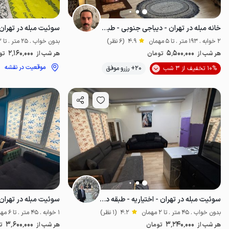
خانه مبله در تهران - دیباجی جنوبی - طبقه ۳
سوئیت مبله در تهران 
2 خوابه . 193 متر . تا 5 مهمان
4.9
(6 نظر)
بدون خواب . 25 متر . تا 2 مهمان
2٬160٬000
5٬500٬000
هر شب از
تومان
هر شب از
تو
موقعیت در نقشه
10% تخفیف از 3 شب
20+ رزرو موفق
پت‌نواز
سوئیت مبله در تهران - اختیاریه - طبقه دوم
بدون خواب . 45 متر . تا 2 مهمان
4.2
(1 نظر)
1 خوابه . 45 متر . تا 6 مهمان
3٬600٬000
3٬240٬000
هر شب از
تومان
هر شب از
ت