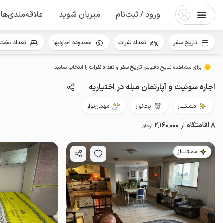
ورود / ثبت‌نام
میزبان شوید
علاقه‌مندی‌ها
تاریخ سفر
تعداد نفرات
محدوده اجاره‌بها
تعداد تخت 
برای مشاهده نتایج دقیق‌تر،
تاریخ سفر
و
تعداد نفرات
را انتخاب نمایید
اجاره سوئیت و آپارتمان مبله در اختیاریه
مـمـتــــاز
پت‌نواز
مهمان‌نواز
8 اقامتگاه
از
2٬160٬000
تومان
مـمـتــــــاز