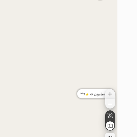
موقعیت در نقشه
9.5
میلیون ت
3.9