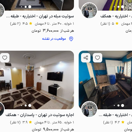
- اختیاریه - همکف
سوئیت مبله در تهران - اختیاریه - طبقه سوم
5
(1 نظر)
1 خوابه . 40 متر . تا 6 مهمان
4.5
(2 نظر)
3٬600٬000
مان
هر شب از
تومان
موقعیت در نقشه
موقعیت در نقشه
سوئیت مبله در تهران - اختیاریه - طبقه چهارم
اجاره سوئیت در تهران - پاسداران - همکف
4.2
(1 نظر)
1 خوابه . 65 متر . تا 4 مهمان
3.9
(7 نظر)
9٬500٬000
ومان
هر شب از
تومان