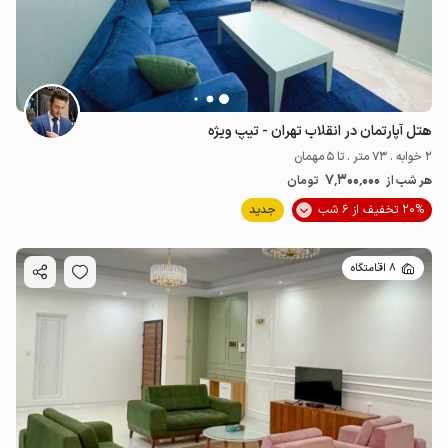
هتل آپارتمان در انقلاب تهران - تیپ ویژه
2 خوابه . 73 متر . تا 5 مهمان
7٬300٬000
هر شب از
تومان
20% تخفیف از 6 شب
جدید
8 اقامتگاه