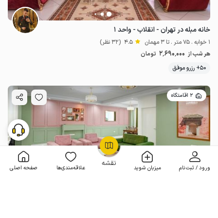
خانه مبله در تهران - انقلاب - واحد ۱
1 خوابه . 75 متر . تا 3 مهمان
4.5
(32 نظر)
2٬690٬000
هر شب از
تومان
50+ رزرو موفق
2 اقامتگاه
OpenStreetMap
©
نقشه
ورود / ثبت‌نام
میزبان شوید
علاقه‌مندی‌ها
صفحه اصلی