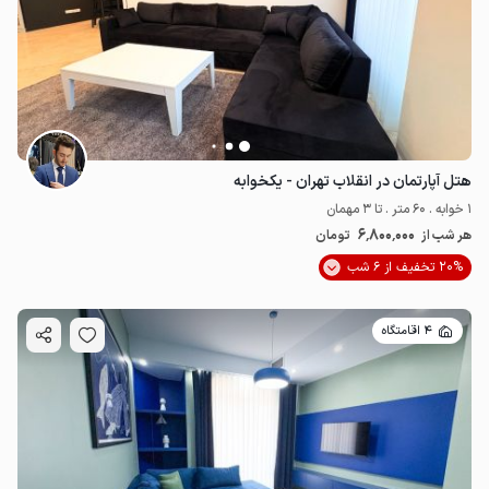
هتل آپارتمان در انقلاب تهران - یکخوابه
7.8
میلیون ت
1 خوابه . 60 متر . تا 3 مهمان
6٬800٬000
هر شب از
تومان
20% تخفیف از 6 شب
4 اقامتگاه