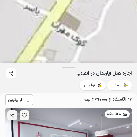
اجاره هتل آپارتمان در انقلاب
مـمـتــــاز
توان‌یابان
27 اقامتگاه
از
2٬690٬000
از برترین
تومان
8 اقامتگاه