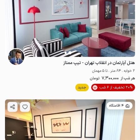
هتل آپارتمان در انقلاب تهران - تیپ ممتاز
2 خوابه . 84 متر . تا 5 مهمان
7٬300٬000
هر شب از
تومان
20% تخفیف از 6 شب
جدید
4 اقامتگاه