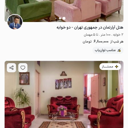
هتل آپارتمان در جمهوری تهران - دو خوابه
2 خوابه . 100 متر . تا 5 مهمان
6٬800٬000
هر شب از
تومان
مناسب توان‌یاب
مـمـتــــــاز