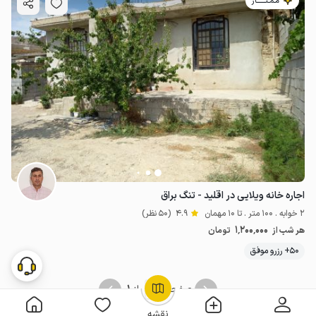
مـمـتــــــاز
اجاره خانه ویلایی در اقلید - تنگ براق
2 خوابه . 100 متر . تا 10 مهمان
4.9
(50 نظر)
1٬200٬000
هر شب از
تومان
50+ رزرو موفق
1
1
صفحه
از
OpenStreetMap
©
نقشه