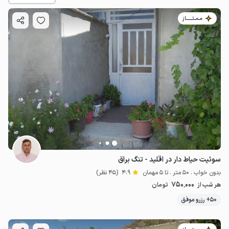
مـمـتــــــاز
750٬000
ت
4.9
سوئیت حیاط دار در اقلید - تنگ براق
بدون خواب . 50 متر . تا 5 مهمان
4.9
(45 نظر)
750٬000
هر شب از
تومان
50+ رزرو موفق