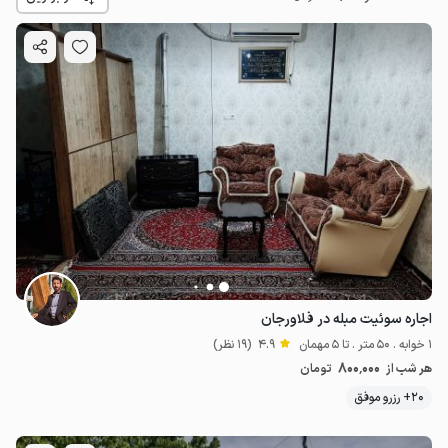
2.5
میلیون ت
اجاره سوئیت مبله در فلاورجان
1 خوابه . 50 متر . تا 5 مهمان
4.9
(19 نظر)
800٬000
هر شب از
تومان
20+ رزرو موفق