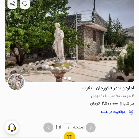
اجاره ویلا در فلاورجان - پلارت
2 خوابه . 70 متر . تا 10 مهمان
2٬500٬000
هر شب از
تومان
موقعیت در نقشه
1
1
صفحه
از