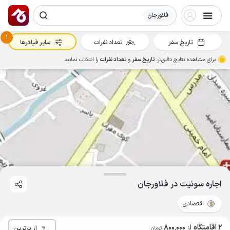
فلاورجان
1
تاریخ سفر
تعداد نفرات
سایر فیلترها
برای مشاهده نتایج دقیق‌تر،
تاریخ سفر
و
تعداد نفرات
را انتخاب نمایید
اجاره سوئیت در فلاورجان
اقتصادی
2 اقامتگاه
از
800٬000
از برترین
تومان