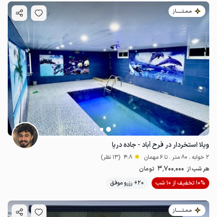
مـمـتــــــاز
ویلا استخردار در فرح آباد - جاده دریا
2 خوابه . 80 متر . تا 6 مهمان
4.8
(13 نظر)
3٬700٬000
هر شب از
تومان
10% تخفیف از 10 شب
20+ رزرو موفق
مـمـتــــــاز