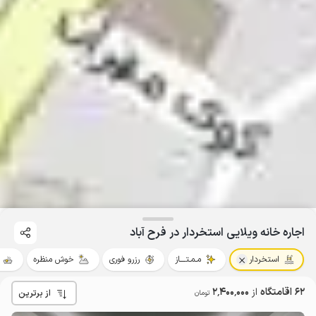
اجاره خانه ویلایی استخردار در فرح آباد
استخردار
مـمـتــــاز
رزرو فوری
خوش منظره
62 اقامتگاه
از
2٬400٬000
از برترین
تومان