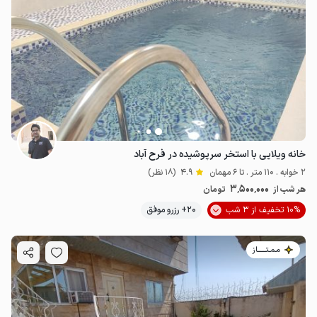
خانه ویلایی با استخر سرپوشیده در فرح آباد
2 خوابه . 110 متر . تا 6 مهمان
4.9
(18 نظر)
3٬500٬000
هر شب از
تومان
10% تخفیف از 3 شب
20+ رزرو موفق
مـمـتــــــاز