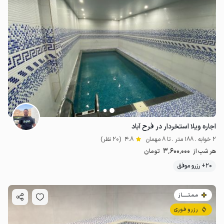
اجاره ویلا استخردار در فرح آباد
2 خوابه . 188 متر . تا 8 مهمان
4.8
(20 نظر)
3٬600٬000
هر شب از
تومان
20+ رزرو موفق
مـمـتــــــاز
رزرو فوری