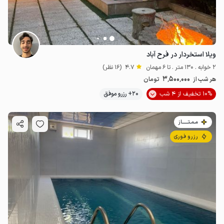
ویلا استخردار در فرح آباد
2 خوابه . 130 متر . تا 6 مهمان
4.7
(16 نظر)
3٬500٬000
هر شب از
تومان
10% تخفیف از 4 شب
20+ رزرو موفق
مـمـتــــــاز
رزرو فوری