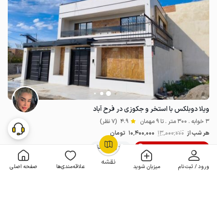
ویلا دوبلکس با استخر و جکوزی در فرح آباد
3 خوابه . 300 متر . تا 9 مهمان
4.9
(7 نظر)
هر شب از
13٬000٬000
10٬400٬000
تومان
20% تخفیف لحظه آخری
10+ رزرو موفق
OpenStreetMap
©
نقشه
ورود / ثبت‌نام
میزبان شوید
علاقه‌مندی‌ها
صفحه اصلی
مـمـتــــــاز