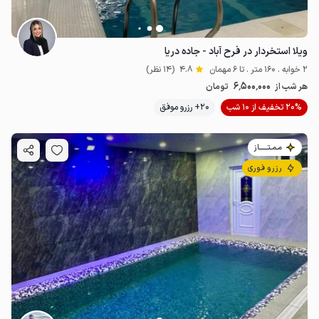
ویلا استخردار در فرح آباد - جاده دریا
2 خوابه . 160 متر . تا 6 مهمان
4.8
(14 نظر)
6٬500٬000
هر شب از
تومان
20% تخفیف از 10 شب
20+ رزرو موفق
مـمـتــــــاز
رزرو فوری