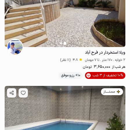
ویلا استخردار در فرح آباد
2 خوابه . 170 متر . تا 7 مهمان
4.8
(11 نظر)
3٬650٬000
هر شب از
تومان
10% تخفیف از 3 شب
10+ رزرو موفق
مـمـتــــــاز