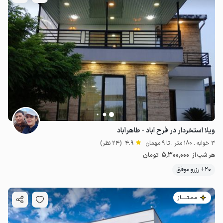
ویلا استخردار در فرح آباد - طاهرآباد
3 خوابه . 180 متر . تا 9 مهمان
4.9
(24 نظر)
5٬300٬000
هر شب از
تومان
20+ رزرو موفق
مـمـتــــــاز