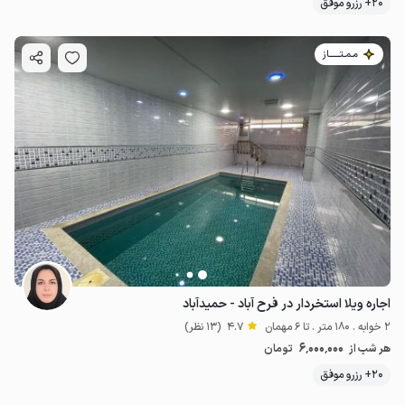
20+ رزرو موفق
مـمـتــــــاز
اجاره ویلا استخردار در فرح آباد - حمیدآباد
2 خوابه . 180 متر . تا 6 مهمان
4.7
(13 نظر)
6٬000٬000
هر شب از
تومان
20+ رزرو موفق