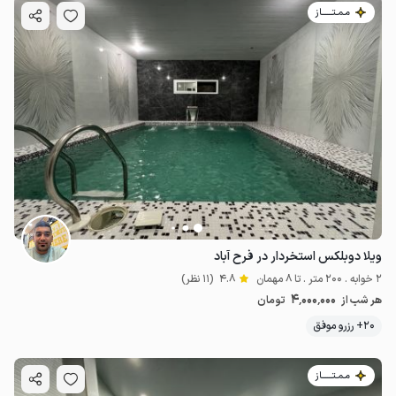
مـمـتــــــاز
ویلا دوبلکس استخردار در فرح آباد
2 خوابه . 200 متر . تا 8 مهمان
4.8
(11 نظر)
4٬000٬000
هر شب از
تومان
20+ رزرو موفق
مـمـتــــــاز