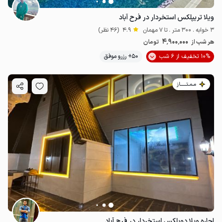
ویلا تریپلکس استخردار در فرح آباد
3 خوابه . 300 متر . تا 7 مهمان
4.9
(46 نظر)
4٬900٬000
هر شب از
تومان
10% تخفیف از 6 شب
50+ رزرو موفق
مـمـتــــــاز
اجاره ویلا دوبلکس استخردار در فرح آباد