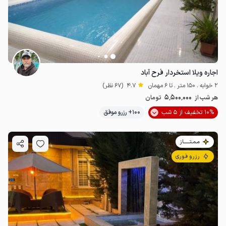
اجاره ویلا استخردار فرح آباد
2 خوابه . 150 متر . تا 6 مهمان
4.7
(67 نظر)
5٬500٬000
هر شب از
تومان
10% تخفیف از 5 شب
100+ رزرو موفق
مـمـتــــــاز
رزرو فوری
6
میلیون ت
4.7