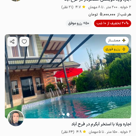
2 خوابه . 200 متر . تا 8 مهمان
4.7
(21 نظر)
5٬000٬000
هر شب از
تومان
20% تخفیف از 10 شب
50+ رزرو موفق
مـمـتــــــاز
رزرو فوری
اجاره ویلا با استخر آبگرم در فرح آباد
2 خوابه . 150 متر . تا 5 مهمان
4.9
(64 نظر)