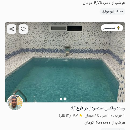
4٬750٬000
هر شب از
تومان
100+ رزرو موفق
مـمـتــــــاز
ویلا دوبلکس استخردار در فرح آباد
2 خوابه . 210 متر . تا 8 مهمان
4.7
(13 نظر)
4٬000٬000
هر شب از
تومان