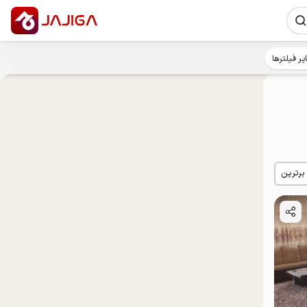
یر فیلترها
 برترین