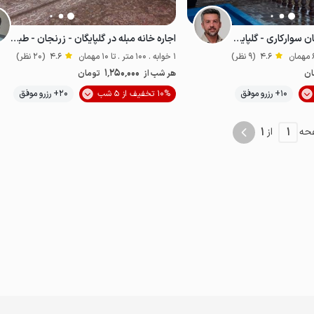
سوئیت کاهگلی با امکان سوارکاری - گلپایگان
اجاره خانه مبله در گلپایگان - زرنجان - طبقه دوم
4.6
(9 نظر)
1 خوابه . 100 متر . تا 10 مهمان
4.6
(20 نظر)
1٬250٬000
ان
هر شب از
تومان
موقعیت در نقشه
10+ رزرو موفق
10% تخفیف از 5 شب
20+ رزرو موفق
از
اقتصادی
1
1
حه
از