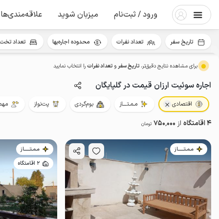
ورود / ثبت‌نام
میزبان شوید
علاقه‌مندی‌ها
تاریخ سفر
تعداد نفرات
محدوده اجاره‌بها
تعداد تخت 
برای مشاهده نتایج دقیق‌تر،
تاریخ سفر
و
تعداد نفرات
را انتخاب نمایید
اجاره سوئیت ارزان قیمت در گلپایگان
اقتصادی
مـمـتــــاز
بوم‌گردی
پت‌نواز
مهما
4 اقامتگاه
از
750٬000
تومان
مـمـتــــــاز
مـمـتــــــاز
2 اقامتگاه