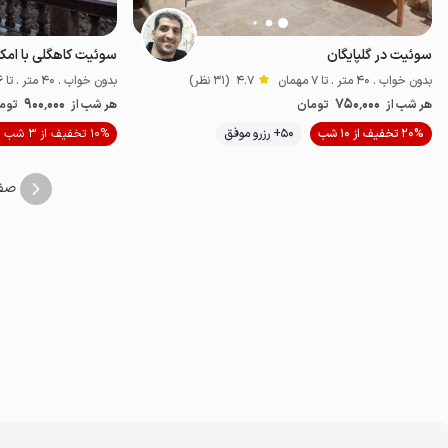
سوئیت در گلپایگان
بدون خواب . 40 متر . تا 7 مهمان
4.7
(31 نظر)
بدون خواب . 40 متر . تا 6 مهمان
900٬000
750٬000
هر شب از
تومان
هر شب از
توم
20% تخفیف از 10 شب
50+ رزرو موفق
10% تخفیف از 3 شب
اقتصادی
پت‌نو
صف