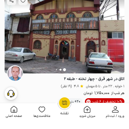
اتاق در شهر قرق - چهار تخته - طبقه ۲
1 خوابه . 22 متر . تا 5 مهمان
4.8
(19 نظر)
1٬750٬000
هر شب از
تومان
10% تخفیف از 6 شب
20+ رزرو موفق
OpenStreetMap
©
نقشه
1
1
صفحه
از
ورود / ثبت‌نام
میزبان شوید
علاقه‌مندی‌ها
صفحه اصلی