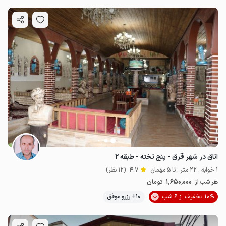
اتاق در شهر قرق - پنج تخته - طبقه ۲
1 خوابه . 22 متر . تا 5 مهمان
4.7
(12 نظر)
1٬650٬000
هر شب از
تومان
10% تخفیف از 6 شب
10+ رزرو موفق