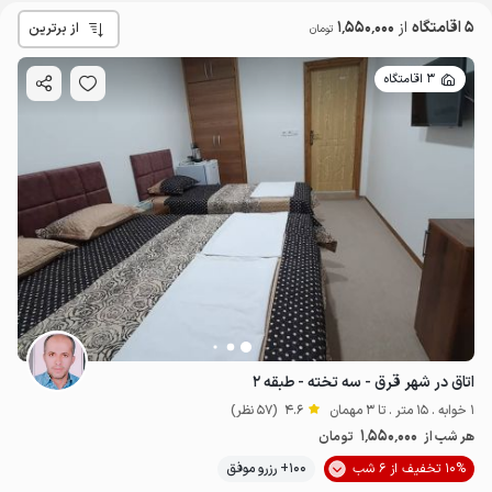
5 اقامتگاه
از
1٬550٬000
از برترین
تومان
3 اقامتگاه
اتاق در شهر قرق - سه تخته - طبقه ۲
1 خوابه . 15 متر . تا 3 مهمان
4.6
(57 نظر)
1٬550٬000
هر شب از
تومان
1.55
میلیون ت
4.6
10% تخفیف از 6 شب
100+ رزرو موفق