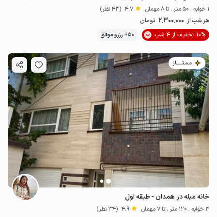
1 خوابه . 50 متر . تا 8 مهمان
4.7
(43 نظر)
2٬300٬000
هر شب از
تومان
10% تخفیف از 4 شب
50+ رزرو موفق
مـمـتــــــاز
خانه مبله در همدان - طبقه اول
3 خوابه . 120 متر . تا 7 مهمان
4.9
(34 نظر)