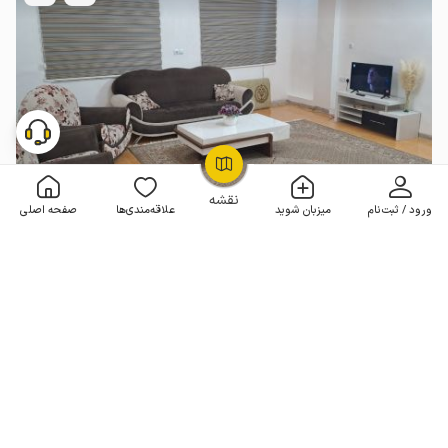
OpenStreetMap
©
نقشه
ورود / ثبت‌نام
میزبان شوید
علاقه‌مندی‌ها
صفحه اصلی
اجاره سوئیت مبله در همدان - ط بالا
1 خوابه . 70 متر . تا 6 مهمان
4.9
(100 نظر)
1٬600٬000
هر شب از
تومان
5% تخفیف از 3 شب
100+ رزرو موفق
مـمـتــــــاز