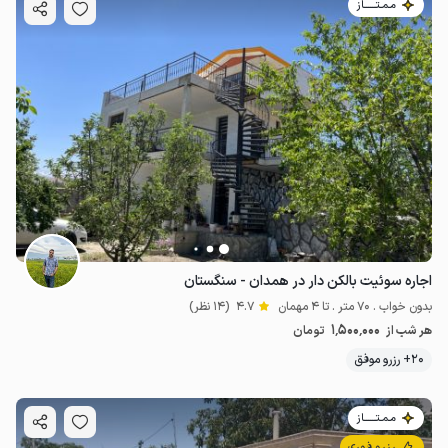
مـمـتــــــاز
اجاره سوئیت بالکن دار در همدان - سنگستان
بدون خواب . 70 متر . تا 4 مهمان
4.7
(14 نظر)
1٬500٬000
هر شب از
تومان
20+ رزرو موفق
مـمـتــــــاز
رزرو فوری