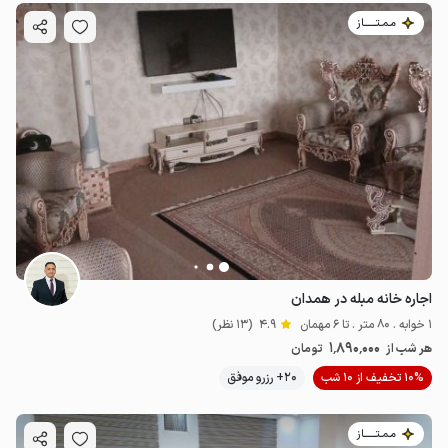
مـمـتــــــاز
اجاره خانه مبله در همدان
1 خوابه . 80 متر . تا 6 مهمان
4.9
(13 نظر)
1٬890٬000
هر شب از
تومان
10% تخفیف از 10 شب
20+ رزرو موفق
مـمـتــــــاز