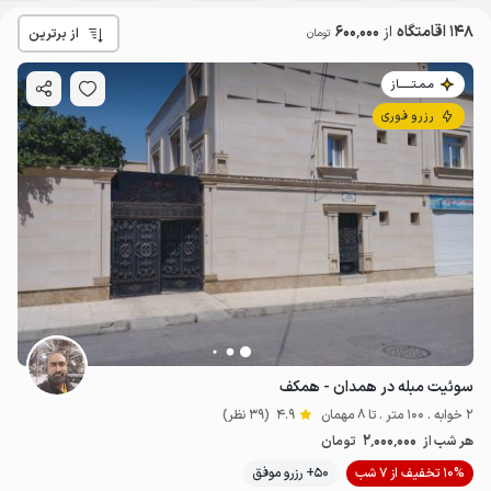
148 اقامتگاه
از
600٬000
از برترین
تومان
مـمـتــــــاز
رزرو فوری
سوئیت مبله در همدان - همکف
2 خوابه . 100 متر . تا 8 مهمان
4.9
(39 نظر)
2٬000٬000
هر شب از
تومان
10% تخفیف از 7 شب
50+ رزرو موفق