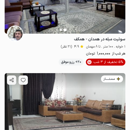
سوئیت مبله در همدان - همکف
1 خوابه . 100 متر . تا 8 مهمان
4.9
(21 نظر)
1٬000٬000
هر شب از
تومان
5% تخفیف از 3 شب
20+ رزرو موفق
مـمـتــــــاز