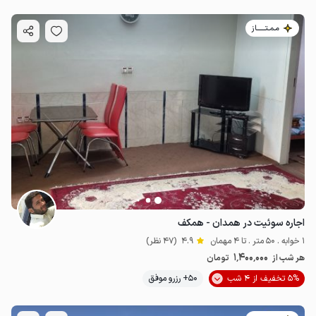
مـمـتــــــاز
اجاره سوئیت در همدان - همکف
1 خوابه . 50 متر . تا 4 مهمان
4.9
(47 نظر)
1٬400٬000
هر شب از
تومان
5% تخفیف از 4 شب
50+ رزرو موفق