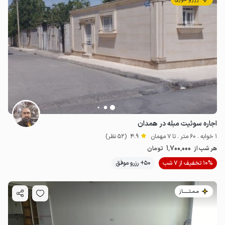
اجاره سوئیت مبله در همدان
1 خوابه . 60 متر . تا 7 مهمان
4.9
(52 نظر)
1٬700٬000
هر شب از
تومان
10% تخفیف از 7 شب
50+ رزرو موفق
مـمـتــــــاز