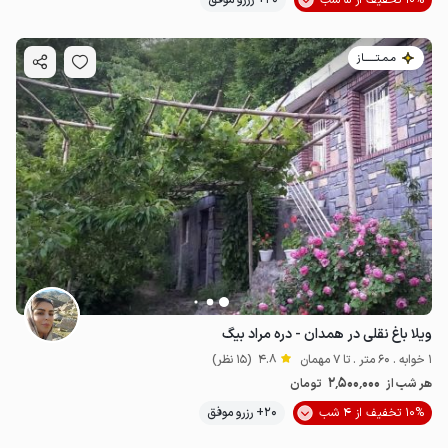
10% تخفیف از 5 شب
20+ رزرو موفق
مـمـتــــــاز
ویلا باغ نقلی در همدان - دره مراد بیگ
1 خوابه . 60 متر . تا 7 مهمان
4.8
(15 نظر)
2٬500٬000
هر شب از
تومان
10% تخفیف از 4 شب
20+ رزرو موفق