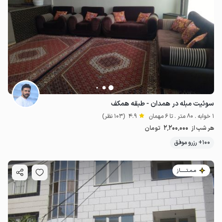
سوئیت مبله در همدان - طبقه همکف
1 خوابه . 80 متر . تا 6 مهمان
4.9
(103 نظر)
2٬200٬000
هر شب از
تومان
100+ رزرو موفق
مـمـتــــــاز