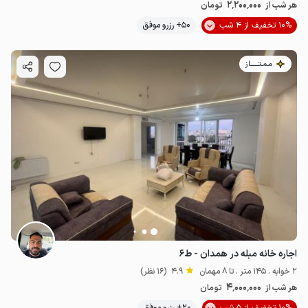
2٬200٬000
هر شب از
تومان
10% تخفیف از 4 شب
50+ رزرو موفق
مـمـتــــــاز
اجاره خانه مبله در همدان - ط۶
2 خوابه . 145 متر . تا 8 مهمان
4.9
(16 نظر)
4٬000٬000
هر شب از
تومان