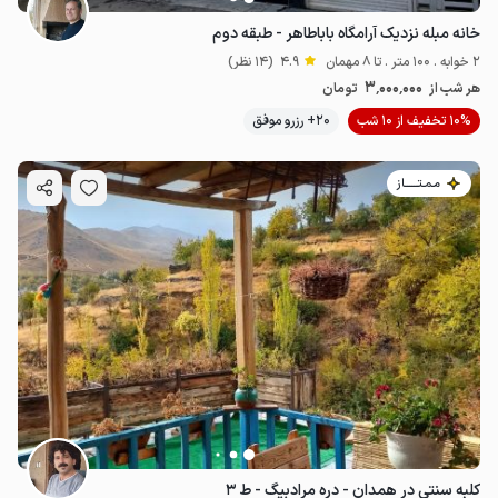
خانه مبله نزدیک آرامگاه باباطاهر - طبقه دوم
2 خوابه . 100 متر . تا 8 مهمان
4.9
(14 نظر)
3٬000٬000
هر شب از
تومان
10% تخفیف از 10 شب
20+ رزرو موفق
مـمـتــــــاز
کلبه سنتی در همدان - دره مرادبیگ - ط ۳