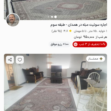
اجاره سوئیت مبله در همدان - طبقه سوم
1 خوابه . 75 متر . تا 5 مهمان
4.8
(95 نظر)
950٬000
هر شب از
تومان
10% تخفیف از 3 شب
100+ رزرو موفق
مـمـتــــــاز