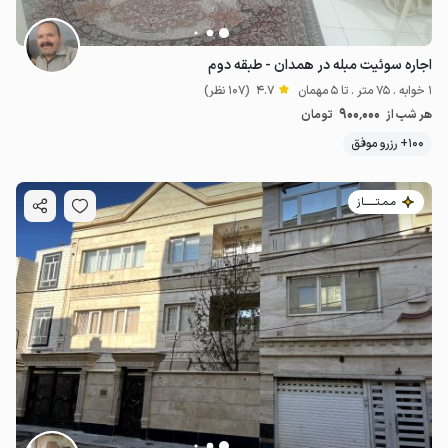
اجاره سوئیت مبله در همدان - طبقه دوم
1 خوابه . 75 متر . تا 5 مهمان
4.7
(107 نظر)
900٬000
هر شب از
تومان
100+ رزرو موفق
مـمـتــــــاز