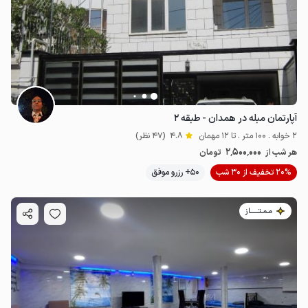
1.5
میلیون ت
4.7
آپارتمان مبله در همدان - طبقه ۲
2 خوابه . 100 متر . تا 12 مهمان
4.8
(47 نظر)
2٬500٬000
هر شب از
تومان
20% تخفیف از 30 شب
50+ رزرو موفق
مـمـتــــــاز