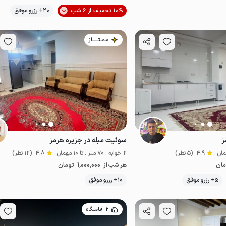
موقعیت در نقشه
10% تخفیف از 6 شب
20+ رزرو موفق
از
اقتصادی
پت‌نواز
مـمـتــــــاز
ز
سوئیت مبله در جزیره هرمز
4.9
(5 نظر)
2 خوابه . 70 متر . تا 10 مهمان
4.8
(12 نظر)
1٬000٬000
مان
هر شب از
تومان
موقعیت در نقشه
5+ رزرو موفق
10+ رزرو موفق
اقتصادی
2 اقامتگاه