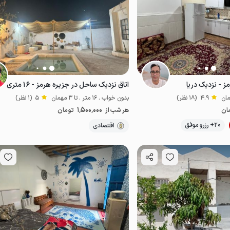
 - نزدیک دریا
اتاق نزدیک ساحل در جزیره هرمز - ۱۶ متری
4.9
(18 نظر)
بدون خواب . 16 متر . تا 3 مهمان
5
(1 نظر)
1٬500٬000
ان
هر شب از
تومان
موقعیت در نقشه
20+ رزرو موفق
اقتصادی
اقتصادی