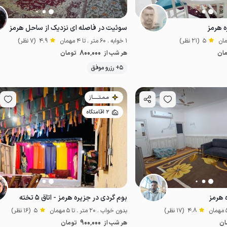
ه هرمز
سوئیت در فاصله ای نزدیک از ساحل هرمز
5
(21 نظر)
1 خوابه . 60 متر . تا 4 مهمان
4.9
(7 نظر)
800٬000
ان
هر شب از
تومان
موقعیت در نقشه
5+ رزرو موفق
 غذا
اقتصادی
مـمـتــــــاز
2 اقامتگاه
 هرمز
بوم گردی در جزیره هرمز - اتاق ۵ تخته
4.8
(17 نظر)
بدون خواب . 20 متر . تا 5 مهمان
5
(16 نظر)
900٬000
ان
هر شب از
تومان