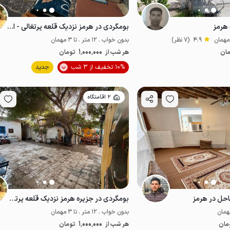
 هرمز
بومگردی در هرمز نزدیک قلعه پرتغالی - اتاق‌آبی
4.9
(7 نظر)
بدون خواب . 12 متر . تا 3 مهمان
1٬000٬000
ان
هر شب از
تومان
موقعیت در نقشه
10% تخفیف از 3 شب
جدید
از
اقتصادی
2 اقامتگاه
احل در هرمز
بومگردی در جزیره هرمز نزدیک قلعه پرتغالی ها
بدون خواب . 12 متر . تا 3 مهمان
1٬000٬000
مان
هر شب از
تومان