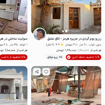
رزرو بوم گردی در جزیره هرمز - اتاق عشق
سوئیت ساحلی در هرمز
بدون خواب . 20 متر . تا 3 مهمان
4.9
(6 نظر)
1 خوابه . 45 متر . تا 6 مهمان
1٬100٬000
هر شب از
1٬400٬000
1٬260٬000
تومان
هر شب از
توم
10% تخفیف لحظه آخری
5+ رزرو موفق
10% تخفیف از 10 شب
اقتصادی