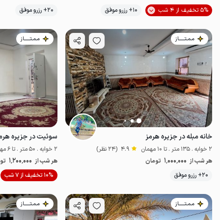
5% تخفیف از 4 شب
10+ رزرو موفق
20+ رزرو موفق
اقتصادی
پت‌نو
مـمـتــــــاز
مـمـتــــــاز
خانه مبله در جزیره هرمز
سوئیت در جزیره هرم
2 خوابه . 135 متر . تا 10 مهمان
4.9
(24 نظر)
2 خوابه . 50 متر . تا 6 مهمان
1٬200٬000
1٬000٬000
هر شب از
تومان
هر شب از
تو
20+ رزرو موفق
10% تخفیف از 7 شب
اقتصادی
مـمـتــــــاز
مـمـتــــــاز