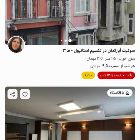
14.5
میلیون ت
5
3.3
میلیون ت
5
سوئیت آپارتمان در تکسیم استانبول - ط ۳
بدون خواب . 25 متر . تا 3 مهمان
9٬500٬000
هر شب از
تومان
10% تخفیف از 15 شب
جدید
5 اقامتگاه