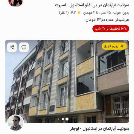
سوئیت آپارتمان در بی اغلو استانبول - اسپرت
بدون خواب . 25 متر . تا 2 مهمان
4.2
(1 نظر)
13٬000٬000
هر شب از
تومان
10% تخفیف از 30 شب
رزرو فوری
سوئیت آپارتمان در استانبول - اوچلر