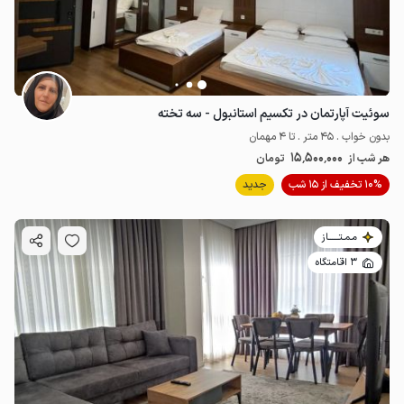
سوئیت آپارتمان در تکسیم استانبول - سه تخته
بدون خواب . 45 متر . تا 4 مهمان
15٬500٬000
هر شب از
تومان
10% تخفیف از 15 شب
جدید
مـمـتــــــاز
3 اقامتگاه