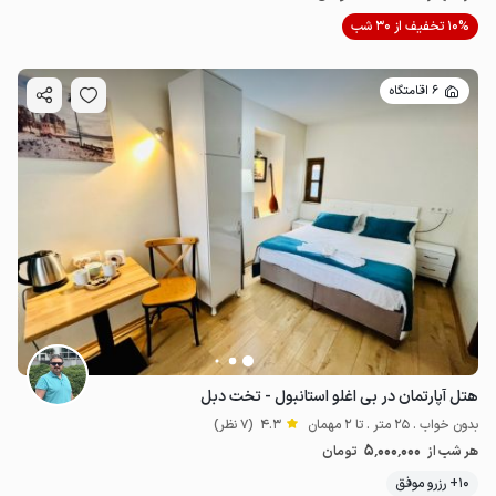
10% تخفیف از 30 شب
6 اقامتگاه
هتل آپارتمان در بی اغلو استانبول - تخت دبل
بدون خواب . 25 متر . تا 2 مهمان
4.3
(7 نظر)
5٬000٬000
هر شب از
تومان
10+ رزرو موفق