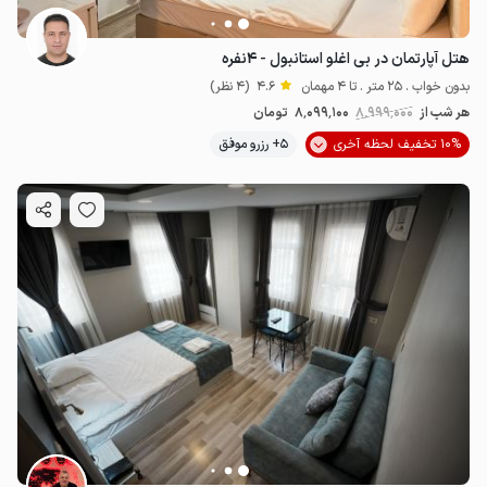
هتل آپارتمان در بی اغلو استانبول - ۴نفره
بدون خواب . 25 متر . تا 4 مهمان
4.6
(4 نظر)
هر شب از
8٬999٬000
8٬099٬100
تومان
10% تخفیف لحظه آخری
5+ رزرو موفق