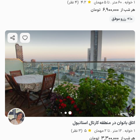
1 خوابه . 60 متر . تا 5 مهمان
4.2
(4 نظر)
6٬900٬000
هر شب از
تومان
10+ رزرو موفق
اتاق بانوان در منطقه کارتال استانبول
1 خوابه . 12 متر . تا 2 مهمان
5
(3 نظر)
3٬300٬000
هر شب از
تومان