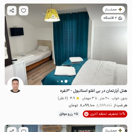
مـمـتــــــاز
2 اقامتگاه
هتل آپارتمان در بی اغلو استانبول - ۳نفره
بدون خواب . 20 متر . تا 3 مهمان
4.9
(6 نظر)
هر شب از
8٬999٬000
8٬099٬100
تومان
10% تخفیف لحظه آخری
5+ رزرو موفق
مـمـتــــــاز