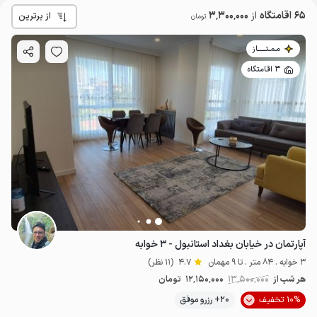
65 اقامتگاه
از
3٬300٬000
از برترین
تومان
مـمـتــــــاز
3 اقامتگاه
آپارتمان در خیابان بغداد استانبول - ۳ خوابه
3 خوابه . 84 متر . تا 9 مهمان
4.7
(11 نظر)
هر شب از
13٬500٬000
12٬150٬000
تومان
10% تخفیف
20+ رزرو موفق