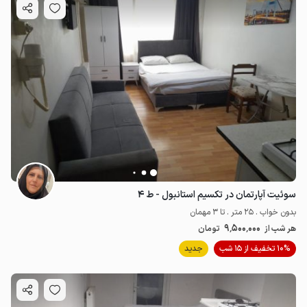
سوئیت آپارتمان در تکسیم استانبول - ط ۴
بدون خواب . 25 متر . تا 3 مهمان
9٬500٬000
هر شب از
تومان
10% تخفیف از 15 شب
جدید