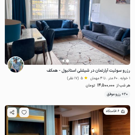
رزرو سوئیت آپارتمان در شیشلی استانبول - همکف
1 خوابه . 60 متر . تا 4 مهمان
5
(17 نظر)
14٬500٬000
هر شب از
تومان
20+ رزرو موفق
6 اقامتگاه