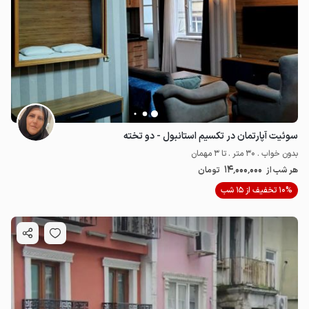
سوئیت آپارتمان در تکسیم استانبول - دو تخته
بدون خواب . 30 متر . تا 3 مهمان
14٬000٬000
هر شب از
تومان
10% تخفیف از 15 شب