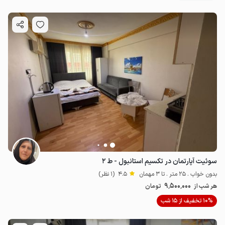
سوئیت آپارتمان در تکسیم استانبول - ط ۲
بدون خواب . 25 متر . تا 3 مهمان
4.5
(1 نظر)
9٬500٬000
هر شب از
تومان
10% تخفیف از 15 شب