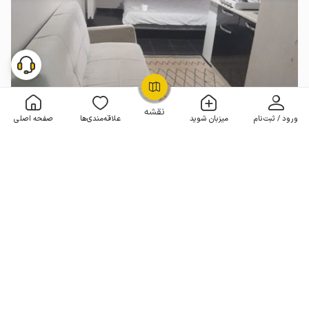
OpenStreetMap
©
نقشه
ورود / ثبت‌نام
میزبان شوید
علاقه‌مندی‌ها
صفحه اصلی
سوئیت آپارتمان در تکسیم استانبول - ط ۵
بدون خواب . 25 متر . تا 3 مهمان
9٬500٬000
هر شب از
تومان
10% تخفیف از 15 شب
جدید