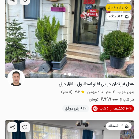
رزرو فوری
6 اقامتگاه
هتل آپارتمان در بی اغلو استانبول - اتاق دبل
بدون خواب . 12 متر . تا 2 مهمان
4.6
(11 نظر)
6٬999٬000
هر شب از
تومان
10% تخفیف از 6 شب
20+ رزرو موفق
3 اقامتگاه