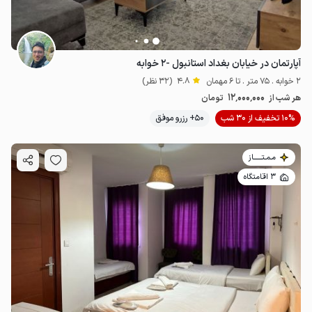
آپارتمان در خیابان بغداد استانبول -۲ خوابه
2 خوابه . 75 متر . تا 6 مهمان
4.8
(32 نظر)
12٬000٬000
هر شب از
تومان
10% تخفیف از 30 شب
50+ رزرو موفق
مـمـتــــــاز
3 اقامتگاه