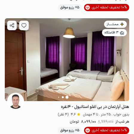
10% تخفیف لحظه آخری
5+ رزرو موفق
مـمـتــــــاز
3 اقامتگاه
هتل آپارتمان در بی اغلو استانبول - ۴نفره
بدون خواب . 25 متر . تا 4 مهمان
4.6
(4 نظر)
هر شب از
8٬999٬000
8٬099٬100
تومان
10% تخفیف لحظه آخری
5+ رزرو موفق