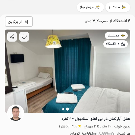
مـمـتــــاز
مهمان‌نواز
6 اقامتگاه
از
3٬200٬000
از برترین
تومان
مـمـتــــــاز
2 اقامتگاه
هتل آپارتمان در بی اغلو استانبول - ۳نفره
بدون خواب . 20 متر . تا 3 مهمان
4.9
(6 نظر)
3.2
میلیون ت
هر شب از
8٬999٬000
8٬099٬100
تومان