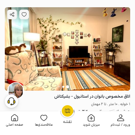
اتاق مخصوص بانوان در استانبول - بشیکتاش
1 خوابه . 10 متر . تا 2 مهمان
هر شب از
4٬000٬000
3٬200٬000
تومان
OpenStreetMap
©
20% تخفیف لحظه آخری
نقشه
ورود / ثبت‌نام
میزبان شوید
علاقه‌مندی‌ها
صفحه اصلی