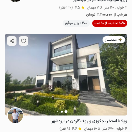
رزرو سوئیت حیاط دار در ایزدشهر
2 خوابه . 110 متر . تا 7 مهمان
4.5
(120 نظر)
2٬200٬000
هر شب از
تومان
10% تخفیف از 10 شب
200+ رزرو موفق
مـمـتــــــاز
ویلا با استخر، جکوزی و روف گاردن در ایزدشهر
4 خوابه . 670 متر . تا 18 مهمان
4.6
(8 نظر)