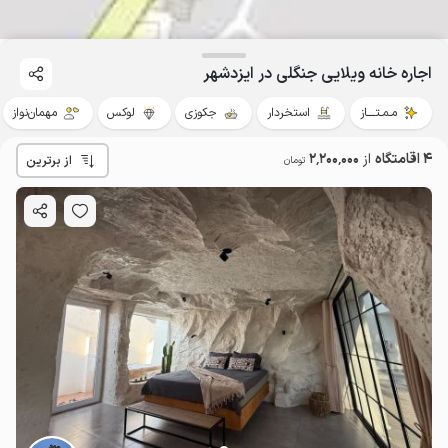
اجاره خانه ویلایی جنگلی در ایزدشهر
مـمـتــــاز
استخردار
جکوزی
لوکس
مهمان‌نواز
4 اقامتگاه
از
2٬200٬000
از برترین
تومان