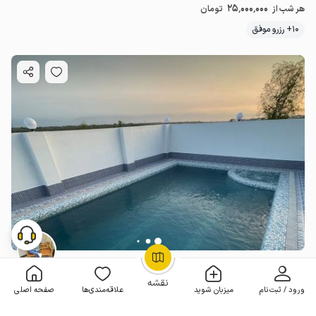
25٬000٬000
هر شب از
تومان
10+ رزرو موفق
ویلا دوبلکس استخردار در ایزدشهر
OpenStreetMap
©
3 خوابه . 252 متر . تا 8 مهمان
4.4
(4 نظر)
نقشه
ورود / ثبت‌نام
میزبان شوید
علاقه‌مندی‌ها
صفحه اصلی
12٬500٬000
هر شب از
تومان