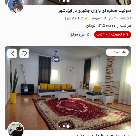
سوئیت صخره ای با وان جکوزی در ایزدشهر
1 خوابه . 40 متر . تا 2 مهمان
4.5
(5 نظر)
13٬500٬000
هر شب از
تومان
10% تخفیف از 20 شب
5+ رزرو موفق
مـمـتــــــاز
12.5
میلیون ت
4.4