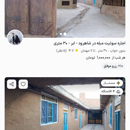
اجاره سوئیت مبله در شاهرود - ابر - ۳۰ متری
بدون خواب . 30 متر . تا 7 مهمان
4.7
(5 نظر)
1٬000٬000
هر شب از
تومان
10+ رزرو موفق
مـمـتــــــاز
4 اقامتگاه
800٬000
ت
4.9