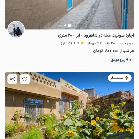
اجاره سوئیت مبله در شاهرود - ابر - ۲۰ متری
بدون خواب . 20 متر . تا 5 مهمان
4.9
(8 نظر)
800٬000
هر شب از
تومان
10+ رزرو موفق
مـمـتــــــاز