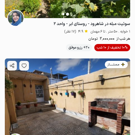
سوئیت مبله در شاهرود - روستای ابر - واحد ۲
1 خوابه . 50 متر . تا 6 مهمان
4.9
(17 نظر)
2٬000٬000
هر شب از
تومان
10% تخفیف از 10 شب
20+ رزرو موفق
مـمـتــــــاز