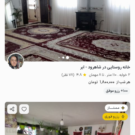
خانه روستایی در شاهرود - ابر
2 خوابه . 110 متر . تا 8 مهمان
4.8
(78 نظر)
1٬800٬000
هر شب از
تومان
100+ رزرو موفق
مـمـتــــــاز
رزرو فوری