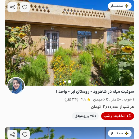
مـمـتــــــاز
سوئیت مبله در شاهرود - روستای ابر - واحد ۱
1 خوابه . 50 متر . تا 6 مهمان
4.9
(34 نظر)
2٬000٬000
هر شب از
تومان
10% تخفیف از شب
50+ رزرو موفق
مـمـتــــــاز