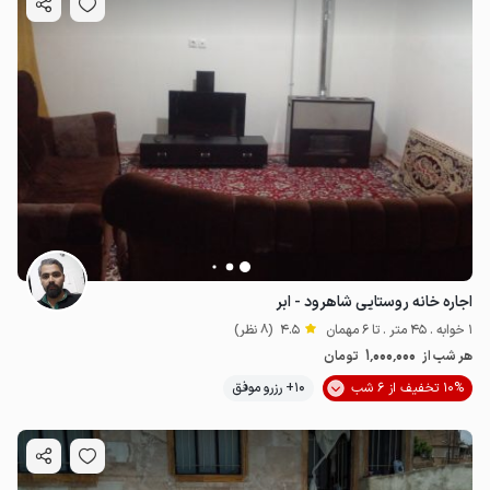
اجاره خانه روستایی شاهرود - ابر
1 خوابه . 45 متر . تا 6 مهمان
4.5
(8 نظر)
1٬000٬000
هر شب از
تومان
10% تخفیف از 6 شب
10+ رزرو موفق