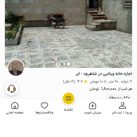
اجاره خانه ویلایی در شاهرود - ابر
2 خوابه . 90 متر . تا 10 مهمان
4.7
(18 نظر)
1٬800٬000
هر شب از
تومان
20+ رزرو موفق
OpenStreetMap
©
نقشه
ورود / ثبت‌نام
میزبان شوید
علاقه‌مندی‌ها
صفحه اصلی