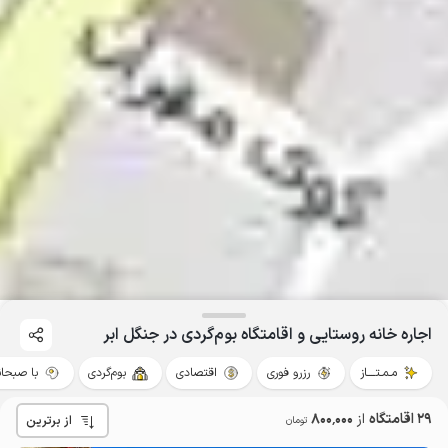
اجاره خانه روستایی و اقامتگاه بوم‌گردی در جنگل ابر
مـمـتــــاز
رزرو فوری
اقتصادی
بوم‌گردی
با صبحان
29 اقامتگاه
از
800٬000
از برترین
تومان