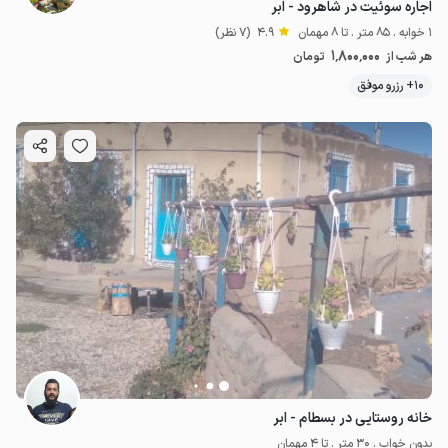
اجاره سوئیت در شاهرود - ابر
1 خوابه . 85 متر . تا 8 مهمان
4.9
(7 نظر)
1٬800٬000
هر شب از
تومان
10+ رزرو موفق
خانه روستایی در بسطام - ابر
بدون خواب . 30 متر . تا 4 مهمان