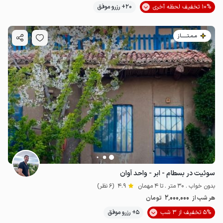
10% تخفیف لحظه آخری
20+ رزرو موفق
مـمـتــــــاز
سوئیت در بسطام - ابر - واحد آوان
بدون خواب . 30 متر . تا 4 مهمان
4.9
(6 نظر)
2٬000٬000
هر شب از
تومان
5% تخفیف از 3 شب
5+ رزرو موفق