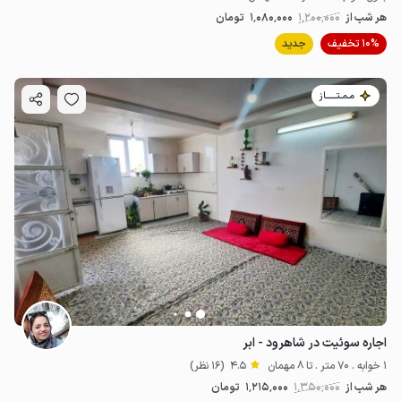
هر شب از
1٬200٬000
1٬080٬000
تومان
10% تخفیف
جدید
مـمـتــــــاز
اجاره سوئیت در شاهرود - ابر
1 خوابه . 70 متر . تا 8 مهمان
4.5
(16 نظر)
هر شب از
1٬350٬000
1٬215٬000
تومان