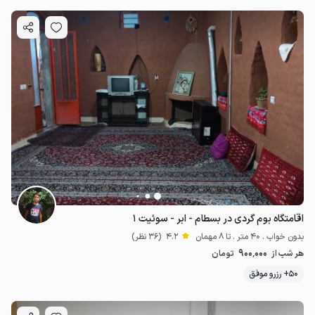
اقامتگاه بوم گردی در بسطام - ابر - سوئیت ۱
بدون خواب . 40 متر . تا 8 مهمان
4.2
(36 نظر)
900٬000
هر شب از
تومان
50+ رزرو موفق