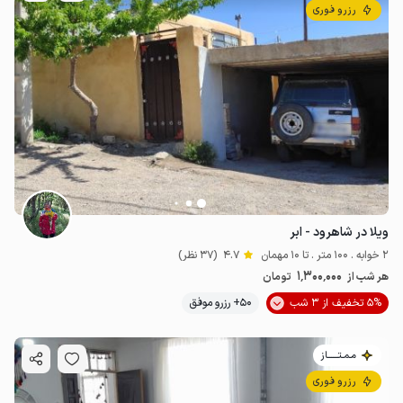
رزرو فوری
ویلا در شاهرود - ابر
2 خوابه . 100 متر . تا 10 مهمان
4.7
(37 نظر)
1٬300٬000
هر شب از
تومان
5% تخفیف از 3 شب
50+ رزرو موفق
مـمـتــــــاز
رزرو فوری