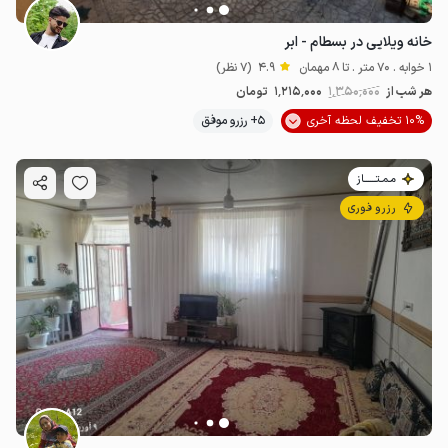
خانه ویلایی در بسطام - ابر
1 خوابه . 70 متر . تا 8 مهمان
4.9
(7 نظر)
هر شب از
1٬350٬000
1٬215٬000
تومان
10% تخفیف لحظه آخری
5+ رزرو موفق
مـمـتــــــاز
رزرو فوری