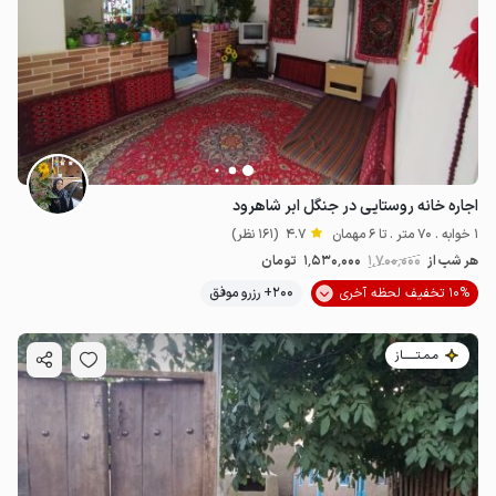
اجاره خانه روستایی در جنگل ابر شاهرود
1 خوابه . 70 متر . تا 6 مهمان
4.7
(161 نظر)
هر شب از
1٬700٬000
1٬530٬000
تومان
10% تخفیف لحظه آخری
200+ رزرو موفق
مـمـتــــــاز