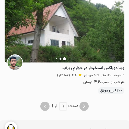
ویلا دوبلکس استخردار در جوارم زیرآب
2 خوابه . 120 متر . تا 8 مهمان
4.4
(106 نظر)
4٬600٬000
هر شب از
تومان
200+ رزرو موفق
1
1
صفحه
از