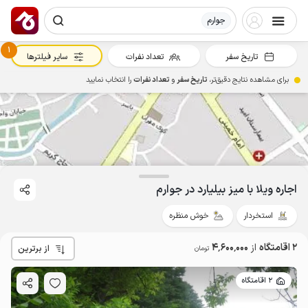
جوارم
1
تاریخ سفر
تعداد نفرات
سایر فیلترها
برای مشاهده نتایج دقیق‌تر،
تاریخ سفر
و
تعداد نفرات
را انتخاب نمایید
4.6
میلیون ت
4.4
اجاره ویلا با میز بیلیارد در جوارم
استخردار
خوش منظره
2 اقامتگاه
از
4٬600٬000
از برترین
تومان
2 اقامتگاه