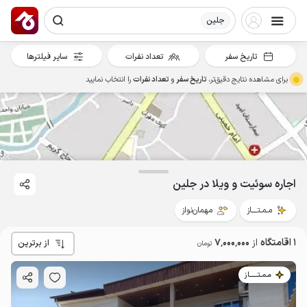
جلین
تاریخ سفر
تعداد نفرات
سایر فیلترها
برای مشاهده نتایج دقیق‌تر،
تاریخ سفر
و
تعداد نفرات
را انتخاب نمایید
7
میلیون ت
4.9
اجاره سوئیت و ویلا در جلین
مـمـتــــاز
مهمان‌نواز
1 اقامتگاه
از
7٬000٬000
از برترین
تومان
مـمـتــــــاز