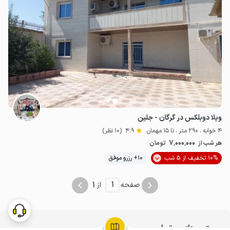
ویلا دوبلکس در گرگان - جلین
4 خوابه . 290 متر . تا 15 مهمان
4.9
(10 نظر)
7٬000٬000
هر شب از
تومان
10% تخفیف از 5 شب
10+ رزرو موفق
1
1
صفحه
از
جستجوهای مرتبط