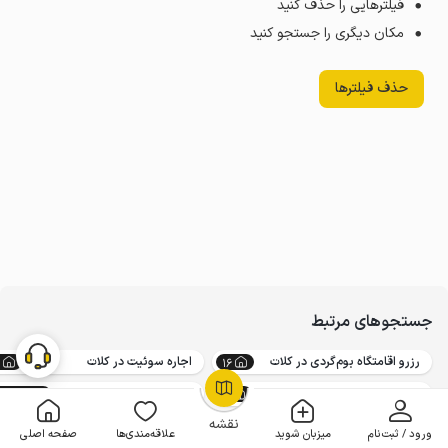
فیلترهایی را حذف کنید
مکان دیگری را جستجو کنید
حذف فیلترها
جستجوهای مرتبط
رزرو اقامتگاه بوم‌گردی در کلات
اجاره سوئیت در کلات
16
اجاره خانه روستایی در کلات
اجاره ویلا و سوئیت
23867
4
OpenStreetMap
©
نقشه
ورود / ثبت‌نام
میزبان شوید
علاقه‌مندی‌ها
صفحه اصلی