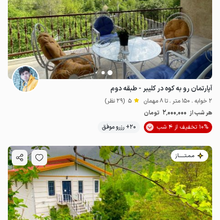
3.2
میلیون ت
4.8
آپارتمان رو به کوه در کلیبر - طبقه دوم
2 خوابه . 150 متر . تا 8 مهمان
5
(29 نظر)
2٬000٬000
هر شب از
تومان
10% تخفیف از 4 شب
20+ رزرو موفق
مـمـتــــــاز