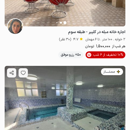
اجاره خانه مبله در کلیبر - طبقه سوم
2 خوابه . 100 متر . تا 6 مهمان
4.7
(30 نظر)
1٬500٬000
هر شب از
تومان
10% تخفیف از 6 شب
50+ رزرو موفق
مـمـتــــــاز