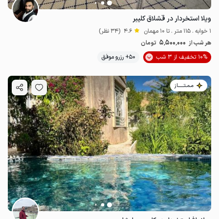
ویلا استخردار در قشلاق کلیبر
1 خوابه . 115 متر . تا 10 مهمان
4.6
(34 نظر)
5٬500٬000
هر شب از
تومان
10% تخفیف از 3 شب
50+ رزرو موفق
مـمـتــــــاز