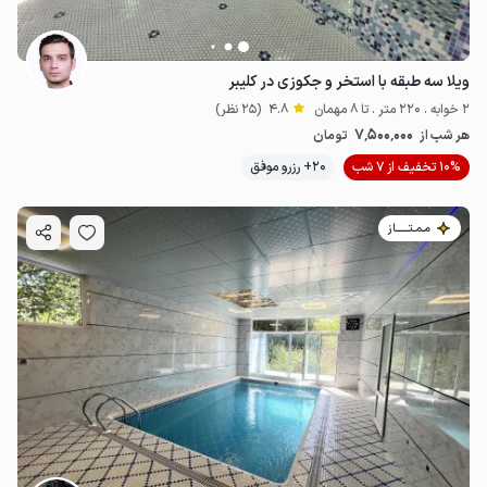
ویلا سه طبقه با استخر و جکوزی در کلیبر
2 خوابه . 220 متر . تا 8 مهمان
4.8
(25 نظر)
7٬500٬000
هر شب از
تومان
10% تخفیف از 7 شب
20+ رزرو موفق
مـمـتــــــاز