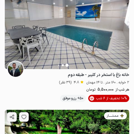
خانه باغ با استخر در کلیبر - طبقه دوم
2 خوابه . 160 متر . تا 14 مهمان
4.8
(39 نظر)
5٬500٬000
هر شب از
تومان
10% تخفیف از 6 شب
50+ رزرو موفق
مـمـتــــــاز