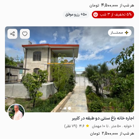
4٬500٬000
هر شب از
تومان
5% تخفیف از 3 شب
50+ رزرو موفق
مـمـتــــــاز
اجاره خانه باغ سنتی دو طبقه در کلیبر
1 خوابه . 50 متر . تا 10 مهمان
4.6
(79 نظر)
2٬500٬000
هر شب از
تومان