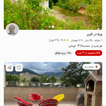
ویلا در کلیبر
1 خوابه . 65 متر . تا 7 مهمان
4.8
(37 نظر)
3٬200٬000
هر شب از
تومان
5% تخفیف از 3 شب
50+ رزرو موفق
مـمـتــــــاز