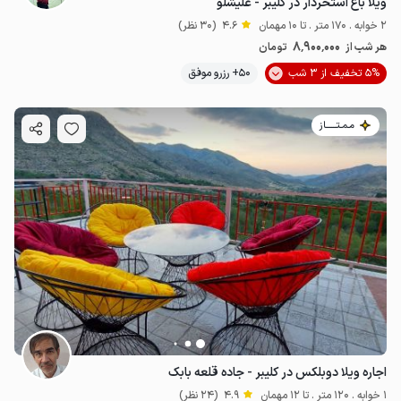
ویلا باغ استخردار در کلیبر - علیشلو
2 خوابه . 170 متر . تا 10 مهمان
4.6
(30 نظر)
8٬900٬000
هر شب از
تومان
5% تخفیف از 3 شب
50+ رزرو موفق
مـمـتــــــاز
اجاره ویلا دوبلکس در کلیبر - جاده قلعه بابک
1 خوابه . 120 متر . تا 12 مهمان
4.9
(24 نظر)