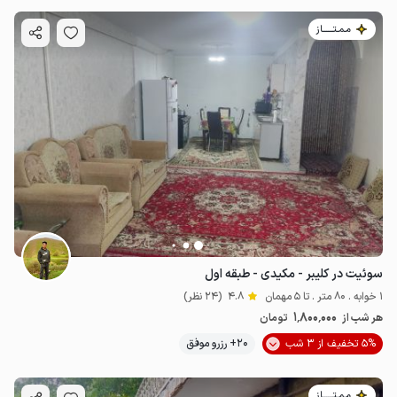
مـمـتــــــاز
سوئیت در کلیبر - مکیدی - طبقه اول
1 خوابه . 80 متر . تا 5 مهمان
4.8
(24 نظر)
1٬800٬000
هر شب از
تومان
5% تخفیف از 3 شب
20+ رزرو موفق
مـمـتــــــاز