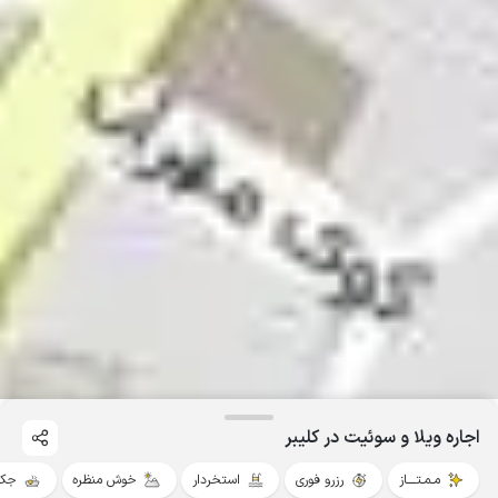
اجاره ویلا و سوئیت در کلیبر
مـمـتــــاز
رزرو فوری
استخردار
خوش منظره
جکو