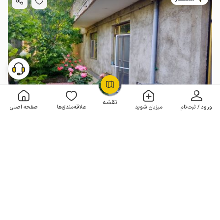
OpenStreetMap
©
نقشه
ورود / ثبت‌نام
میزبان شوید
علاقه‌مندی‌ها
صفحه اصلی
سوئیت یکخوابه در کلیبر
1 خوابه . 95 متر . تا 8 مهمان
4.6
(12 نظر)
1٬750٬000
هر شب از
تومان
20% تخفیف از 10 شب
10+ رزرو موفق
مـمـتــــــاز