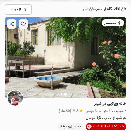
85 اقامتگاه
از
850٬000
از برترین
تومان
مـمـتــــــاز
خانه ویلایی در کلیبر
2 خوابه . 110 متر . تا 10 مهمان
4.8
(85 نظر)
1٬500٬000
هر شب از
تومان
10% تخفیف از 4 شب
100+ رزرو موفق