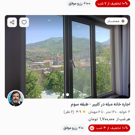
10% تخفیف از 7 شب
100+ رزرو موفق
مـمـتــــــاز
اجاره خانه مبله در کلیبر - طبقه سوم
2 خوابه . 120 متر . تا 6 مهمان
4.9
(6 نظر)
1٬700٬000
هر شب از
تومان
10% تخفیف از 4 شب
10+ رزرو موفق