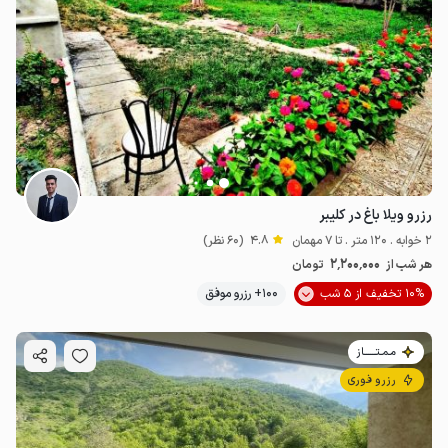
رزرو ویلا باغ در کلیبر
2 خوابه . 120 متر . تا 7 مهمان
4.8
(60 نظر)
2٬200٬000
هر شب از
تومان
10% تخفیف از 5 شب
100+ رزرو موفق
مـمـتــــــاز
رزرو فوری