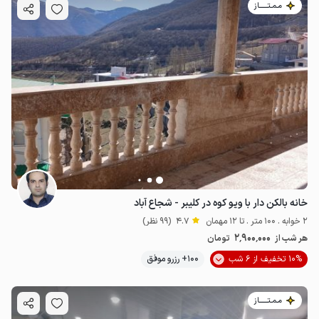
مـمـتــــــاز
خانه بالکن دار با ویو کوه در کلیبر - شجاع آباد
2 خوابه . 100 متر . تا 12 مهمان
4.7
(99 نظر)
2٬900٬000
هر شب از
تومان
10% تخفیف از 6 شب
100+ رزرو موفق
مـمـتــــــاز