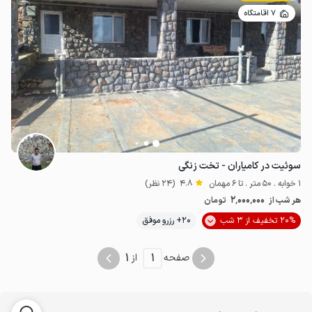
7 اقامتگاه
سوئیت در کامیاران - تخت زنگی
1 خوابه . 50 متر . تا 6 مهمان
4.8
(24 نظر)
2٬000٬000
هر شب از
تومان
20% تخفیف از 3 شب
20+ رزرو موفق
1
1
صفحه
از