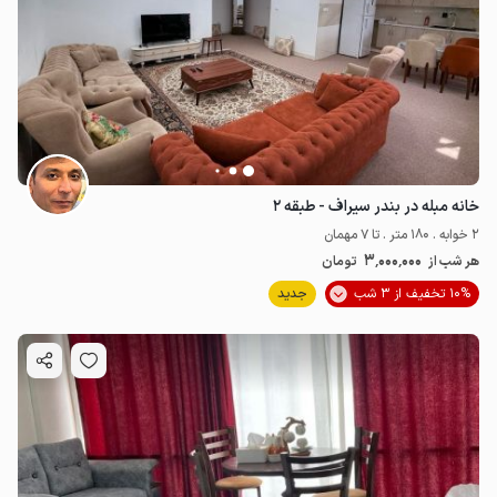
خانه مبله در بندر سیراف - طبقه ۲
2 خوابه . 180 متر . تا 7 مهمان
3٬000٬000
هر شب از
تومان
10% تخفیف از 3 شب
جدید