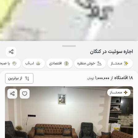
اجاره سوئیت در کنگان
مـمـتــــاز
خوش منظره
اقتصادی
لب‌آب
با صبحا
18 اقامتگاه
از
1٬000٬000
از برترین
تومان
مـمـتــــــاز