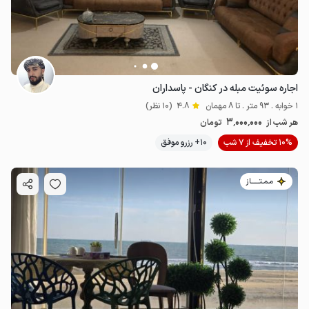
اجاره سوئیت مبله در کنگان - پاسداران
1 خوابه . 93 متر . تا 8 مهمان
4.8
(10 نظر)
3٬000٬000
هر شب از
تومان
10% تخفیف از 7 شب
10+ رزرو موفق
مـمـتــــــاز