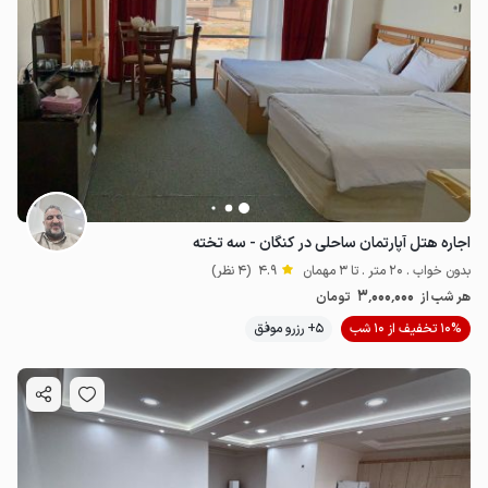
اجاره هتل آپارتمان ساحلی در کنگان - سه تخته
بدون خواب . 20 متر . تا 3 مهمان
4.9
(4 نظر)
3٬000٬000
هر شب از
تومان
10% تخفیف از 10 شب
5+ رزرو موفق