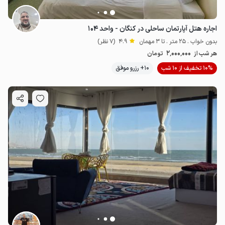
اجاره هتل آپارتمان ساحلی در کنگان - واحد ۱۰۴
بدون خواب . 25 متر . تا 3 مهمان
4.9
(7 نظر)
2٬000٬000
هر شب از
تومان
10% تخفیف از 10 شب
10+ رزرو موفق