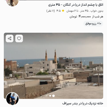
اتاق با چشم انداز دریا در کنگان - ۴۵ متری
بدون خواب . 45 متر . تا 6 مهمان
4.5
(7 نظر)
4٬000٬000
هر شب از
تومان
10+ رزرو موفق
2
میلیون ت
4.3
خانه نزدیک دریا در بندر سیراف