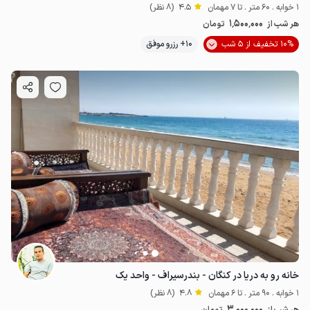
1 خوابه . 60 متر . تا 7 مهمان
4.5
(8 نظر)
1٬500٬000
هر شب از
تومان
10% تخفیف از 5 شب
10+ رزرو موفق
خانه رو به دریا در کنگان - بندرسیراف - واحد یک
1 خوابه . 90 متر . تا 6 مهمان
4.8
(8 نظر)
3٬000٬000
هر شب از
تومان