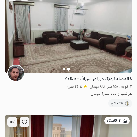
خانه مبله نزدیک دریا در سیراف - طبقه ۲
2 خوابه . 150 متر . تا 9 مهمان
5
(2 نظر)
1٬000٬000
هر شب از
تومان
اقتصادی
3 اقامتگاه