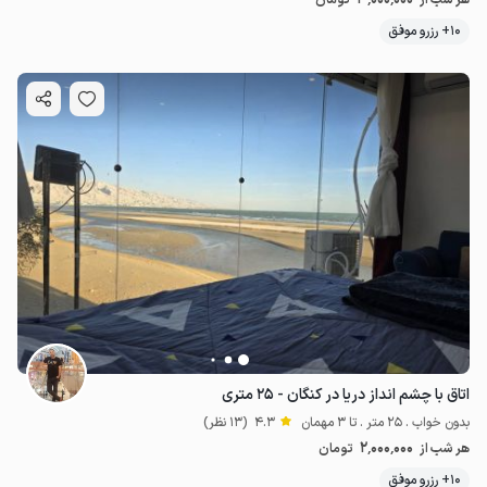
10+ رزرو موفق
اتاق با چشم انداز دریا در کنگان - ۲۵ متری
بدون خواب . 25 متر . تا 3 مهمان
4.3
(13 نظر)
2٬000٬000
هر شب از
تومان
10+ رزرو موفق