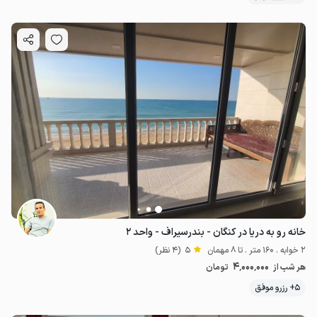
خانه رو به دریا در کنگان - بندرسیراف - واحد ۲
2 خوابه . 160 متر . تا 8 مهمان
5
(4 نظر)
4٬000٬000
هر شب از
تومان
5+ رزرو موفق