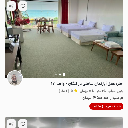
اجاره هتل آپارتمان ساحلی در کنگان - واحد ۱۰۱
بدون خواب . 65 متر . تا 5 مهمان
5
(2 نظر)
4٬500٬000
هر شب از
تومان
10% تخفیف از 10 شب