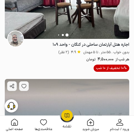
اجاره هتل آپارتمان ساحلی در کنگان - واحد ۱۰۹
بدون خواب . 55 متر . تا 5 مهمان
4.9
(2 نظر)
4٬500٬000
هر شب از
تومان
10% تخفیف از 10 شب
OpenStreetMap
©
نقشه
ورود / ثبت‌نام
میزبان شوید
علاقه‌مندی‌ها
صفحه اصلی